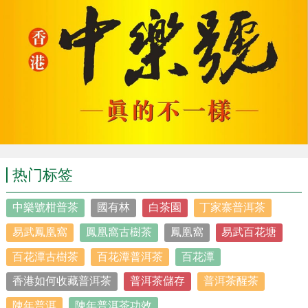
热门标签
中樂號柑普茶
國有林
白茶園
丁家寨普洱茶
易武鳳凰窩
鳳凰窩古樹茶
鳳凰窩
易武百花塘
百花潭古樹茶
百花潭普洱茶
百花潭
香港如何收藏普洱茶
普洱茶儲存
普洱茶醒茶
陳年普洱
陳年普洱茶功效