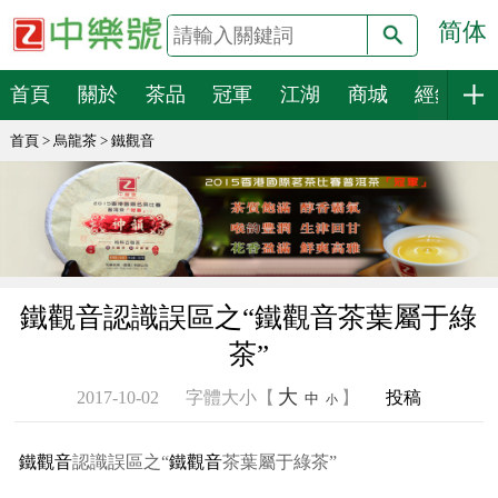
简体
搜索
首頁
關於
茶品
冠軍
江湖
商城
經銷
首頁
>
烏龍茶
>
鐵觀音
鐵觀音認識誤區之“鐵觀音茶葉屬于綠
茶”
大
2017-10-02
字體大小【
】
投稿
中
小
鐵觀音
認識誤區之“
鐵觀音
茶葉屬于綠茶”