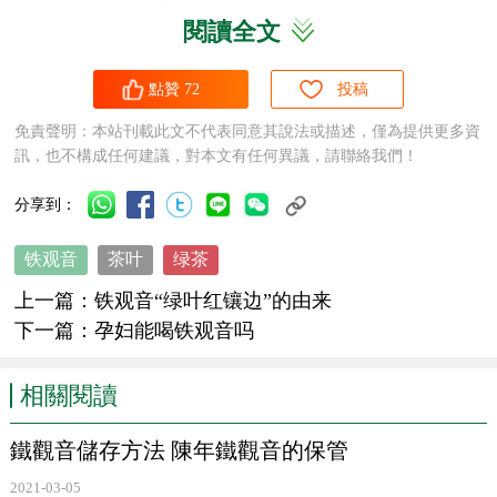
閱讀全文
加工的産品名稱。③閩南
青茶
産區以安溪爲中心，包括永
春、漳平等地，有
鐵觀音
、色種、水仙、佛手、烏龍等。④
點贊
72
投稿
安溪烏龍産于福建安溪，以烏龍種鮮葉制造的烏龍茶”。
免責聲明：本站刊載此文不代表同意其說法或描述，僅為提供更多資
訊，也不構成任何建議，對本文有任何異議，請聯絡我們！
據《中國茶經》記述：“中國茶類可分基本茶類和再加工茶
類。基本茶類包括綠茶、紅茶、烏龍茶（
青茶
）、
白茶
、黃
分享到：
茶、
黑茶
六大茶類。
鐵觀音
原是茶樹品種名，因它适制烏龍
铁观音
茶叶
绿茶
茶，其烏龍茶成品亦名爲
鐵觀音
”。
上一篇：
铁观音“绿叶红镶边”的由来
下一篇：
孕妇能喝铁观音吗
另據《中國名茶志》記述：“安溪
鐵觀音
爲曆史名茶，屬烏
龍茶類”。《名茶志》中将中國名茶分爲綠茶、黃茶、
黑
相關閱讀
茶
、
白茶
、
青茶
、紅茶六大茶類，其中把
鐵觀音
劃入
青茶
類。以此推出，
鐵觀音
屬“
青茶
”，也屬“烏龍茶”，但歸納于
鐵觀音儲存方法 陳年鐵觀音的保管
青茶
較适合。
2021-03-05