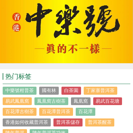
热门标签
中樂號柑普茶
國有林
白茶園
丁家寨普洱茶
易武鳳凰窩
鳳凰窩古樹茶
鳳凰窩
易武百花塘
百花潭古樹茶
百花潭普洱茶
百花潭
香港如何收藏普洱茶
普洱茶儲存
普洱茶醒茶
陳年普洱
陳年普洱茶功效