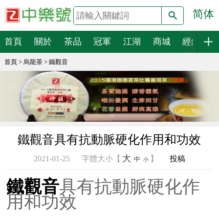
简体
搜索
首頁
關於
茶品
冠軍
江湖
商城
經銷
首頁
>
烏龍茶
>
鐵觀音
鐵觀音具有抗動脈硬化作用和功效
大
2021-01-25
字體大小【
】
投稿
中
小
鐵觀音
具有抗動脈硬化作
用和功效