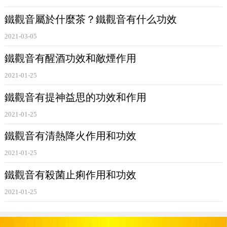
低血液中的膽固醇，而且可以明顯改善血液中高密度脂蛋白
鐵觀音屬於什麼茶？鐵觀音有什么功效
與低密度脂蛋白的比值。咖啡鹼能舒張血管，加快呼吸，降
低血脂，對防治冠心病、高血壓、動脈硬化等心腦血管疾病
2021-03-05
有一定的作用。
鐵觀音有醒酒功效和敵煙作用
2021-01-25
據福建醫科大學冠心病防治研究小組1974年在福建安溪茶
鐵觀音有提神益思的功效和作用
鄉對1080個農民進行調查時發現不喝
鐵觀音
茶的發病率為
2021-01-25
3.1%;偶爾喝的為2.3%;常年喝的(3年以上)為1.4%。由此可
見，常喝
鐵觀音
的人比不喝
鐵觀音
的冠心病發病率低。
鐵觀音有清熱降火作用和功效
2021-01-25
鐵觀音有殺菌止痢作用和功效
2021-01-25