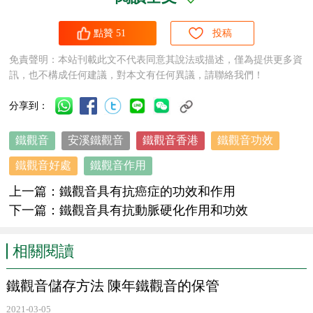
點贊
51
投稿
鐵觀音
所含的無機礦物元素，如錳、鐵、氟、鉀、鈉等均
免責聲明：本站刊載此文不代表同意其說法或描述，僅為提供更多資
訊，也不構成任何建議，對本文有任何異議，請聯絡我們！
高於其他茶類，
鐵觀音
中的化學成分和礦物元素對人體健康
有着特殊的功能，
鐵觀音
具有抗動脈硬化作用和功效。
分享到：
鐵觀音
安溪鐵觀音
鐵觀音香港
鐵觀音功效
鐵觀音好處
鐵觀音作用
1999年5月31日，在倭族東京召開的第四次
烏龍茶
與健康
研討會上，福建省中醫藥研究院陳玲副院長報告了他們曾以
上一篇：
鐵觀音具有抗癌症的功效和作用
下一篇：
鐵觀音具有抗動脈硬化作用和功效
25名高血脂症肥胖者為臨床觀察對象，探討飲用
烏龍茶
鐵觀
音
對抑制血中低密度脂蛋白的氧化及改善血中脂質代謝的作
相關閱讀
用。研究證明，
鐵觀音
中的
茶多酚
類化合物和維生素類可以
抑制血中低密度脂蛋白的氧化。倭族三井農林研究所原征彥
鐵觀音儲存方法 陳年鐵觀音的保管
博士，在多年的研究中也確認，
茶多酚
類化合物不僅可以降
2021-03-05