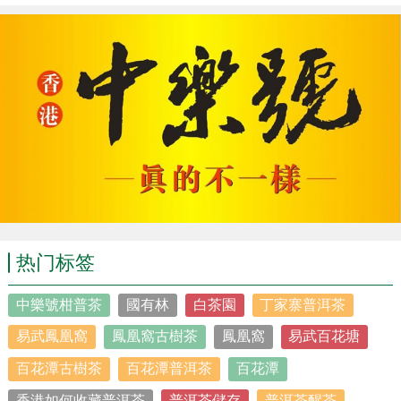
热门标签
中樂號柑普茶
國有林
白茶園
丁家寨普洱茶
易武鳳凰窩
鳳凰窩古樹茶
鳳凰窩
易武百花塘
百花潭古樹茶
百花潭普洱茶
百花潭
香港如何收藏普洱茶
普洱茶儲存
普洱茶醒茶