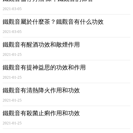
2021-03-05
鐵觀音
不僅能醒酒，而且能敵煙。由於
鐵觀音
中含有一種
鐵觀音屬於什麼茶？鐵觀音有什么功效
酚酸類物質，能使煙草中的尼古丁沉澱，排出體外。同時，
鐵觀音
中的咖啡鹼能提高肝臟對藥物的代謝能力，促進血液
2021-03-05
循環，把人體血液中的尼古丁從小便排洩出去，減輕和消除
鐵觀音有醒酒功效和敵煙作用
尼古丁帶來的副作用。當然，這種作用不僅僅是咖啡鹼的單
2021-01-25
一功效，而是與
茶多酚
、維生素 C等多種成分協同配合的結
鐵觀音有提神益思的功效和作用
果。
鐵觀音
可提神益思，其功能主要在於茶葉中的咖啡鹼。咖
2021-01-25
啡鹼具有興奮中樞神經、增進思維、提高效率的功能。因
鐵觀音有清熱降火作用和功效
此，飲茶後能破睡、提神、去煩、解除疲倦、清醒頭腦、增
2021-01-25
進思維，能顯着地提高口頭答辯能力及數學思維的反應。同
鐵觀音有殺菌止痢作用和功效
時，由於
鐵觀音
中含有多酚類等化合物，抵消了純咖啡鹼對
人體產生的不良影響。這也是飲茶歷史源遠流長、長盛不
2021-01-25
衰、不斷發展的重要原因之一。