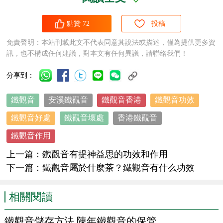
點贊
72
投稿
鐵觀音
所含的無機礦物元素，如錳、鐵、氟、鉀、鈉等均
免責聲明：本站刊載此文不代表同意其說法或描述，僅為提供更多資
訊，也不構成任何建議，對本文有任何異議，請聯絡我們！
高於其他茶類，
鐵觀音
中的化學成分和礦物元素對人體健康
有着特殊的功能，
鐵觀音
有醒酒功效和敵煙作用。
分享到：
鐵觀音
安溪鐵觀音
鐵觀音香港
鐵觀音功效
茶能醒酒敵煙，這也是眾所周知的事實。明代理學家王陽
鐵觀音好處
鐵觀音壞處
香港鐵觀音
明的「正如酣醉後，醒酒卻須茶」之名句，說明我國人民早
就認識到飲茶解酒的功效。古人常常「以酒澆愁 」，「以茶
鐵觀音作用
醒酒」。唐朝詩人劉禹錫，有一天喝醉了酒，想起了白居易
上一篇：
鐵觀音有提神益思的功效和作用
有「六班茶」可以解酒，便差人送物換茶醒酒，被後人傳為
下一篇：
鐵觀音屬於什麼茶？鐵觀音有什么功效
茶事佳話。酒的成分主要是酒精，一杯酒中含有10%～70%
相關閱讀
的酒精。而
鐵觀音
茶多酚
能和乙醇(酒中主要成分)相互抵
消，故飲茶能解酒。
鐵觀音儲存方法 陳年鐵觀音的保管