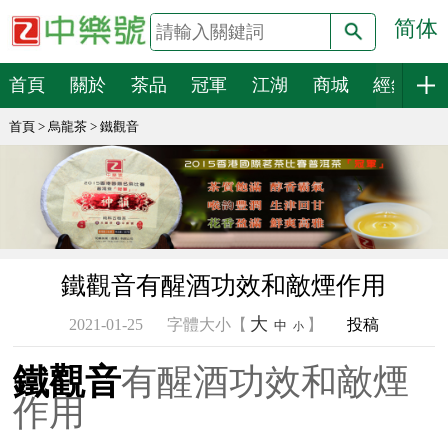
简体
搜索
首頁
關於
茶品
冠軍
江湖
商城
經銷
首頁
>
烏龍茶
>
鐵觀音
鐵觀音有醒酒功效和敵煙作用
大
2021-01-25
字體大小【
】
投稿
中
小
鐵觀音
有醒酒功效和敵煙
作用