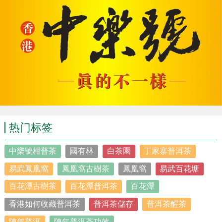
热门标签
中樂號柑普茶
國有林
白茶園
丁家寨普洱茶
易武鳳凰窩
鳳凰窩古樹茶
鳳凰窩
易武百花塘
百花潭古樹茶
百花潭普洱茶
百花潭
香港如何收藏普洱茶
普洱茶儲存
普洱茶醒茶
陳年普洱
陳年普洱茶功效