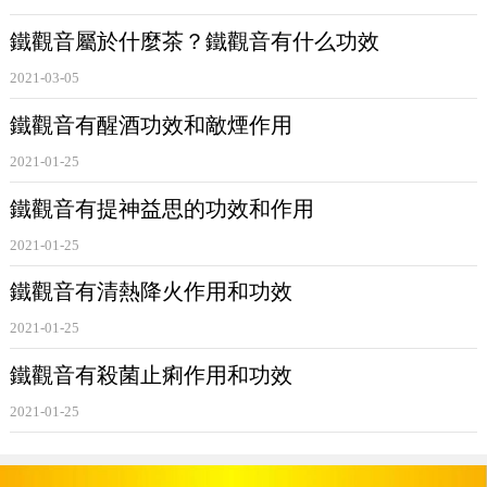
低血液中的膽固醇，而且可以明顯改善血液中高密度脂蛋白
鐵觀音屬於什麼茶？鐵觀音有什么功效
與低密度脂蛋白的比值。咖啡鹼能舒張血管，加快呼吸，降
低血脂，對防治冠心病、高血壓、動脈硬化等心腦血管疾病
2021-03-05
有一定的作用。
鐵觀音有醒酒功效和敵煙作用
2021-01-25
據福建醫科大學冠心病防治研究小組1974年在福建安溪茶
鐵觀音有提神益思的功效和作用
鄉對1080個農民進行調查時發現不喝
鐵觀音
茶的發病率為
2021-01-25
3.1%;偶爾喝的為2.3%;常年喝的(3年以上)為1.4%。由此可
見，常喝
鐵觀音
的人比不喝
鐵觀音
的冠心病發病率低。
鐵觀音有清熱降火作用和功效
2021-01-25
鐵觀音有殺菌止痢作用和功效
2021-01-25