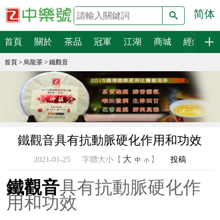
简体
搜索
首頁
關於
茶品
冠軍
江湖
商城
經銷
首頁
>
烏龍茶
>
鐵觀音
鐵觀音具有抗動脈硬化作用和功效
大
2021-01-25
字體大小【
】
投稿
中
小
鐵觀音
具有抗動脈硬化作
用和功效