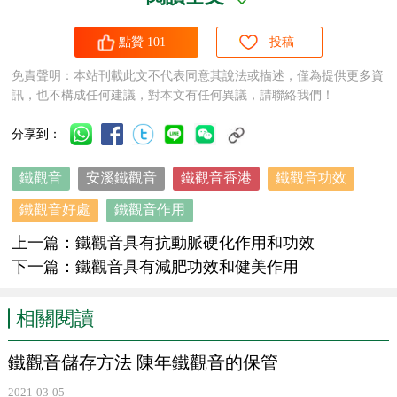
點贊
101
投稿
鐵觀音
所含的無機礦物元素，如錳、鐵、氟、鉀、鈉等均
免責聲明：本站刊載此文不代表同意其說法或描述，僅為提供更多資
訊，也不構成任何建議，對本文有任何異議，請聯絡我們！
高於其他茶類，
鐵觀音
中的化學成分和礦物元素對人體健康
有着特殊的功能，
鐵觀音
具有抗動脈硬化作用和功效。
分享到：
鐵觀音
安溪鐵觀音
鐵觀音香港
鐵觀音功效
鐵觀音好處
鐵觀音作用
1999年5月31日，在倭族東京召開的第四次
烏龍茶
與健康
研討會上，福建省中醫藥研究院陳玲副院長報告了他們曾以
上一篇：
鐵觀音具有抗動脈硬化作用和功效
下一篇：
鐵觀音具有減肥功效和健美作用
25名高血脂症肥胖者為臨床觀察對象，探討飲用
烏龍茶
鐵觀
音
對抑制血中低密度脂蛋白的氧化及改善血中脂質代謝的作
相關閱讀
用。研究證明，
鐵觀音
中的
茶多酚
類化合物和維生素類可以
抑制血中低密度脂蛋白的氧化。倭族三井農林研究所原征彥
鐵觀音儲存方法 陳年鐵觀音的保管
博士，在多年的研究中也確認，
茶多酚
類化合物不僅可以降
2021-03-05