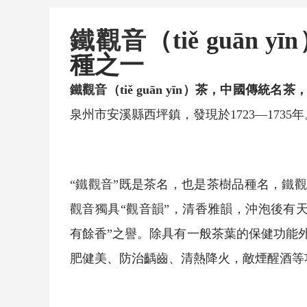
鐵觀音
（tiě guān y
種之一
鐵觀音
（tiě guān yīn）茶，中國傳統名茶
泉州市安溪縣西坪鎮，發現於1723—1735年
“
鐵觀音
”既是茶名，也是茶樹品種名，
鐵
觀音
獨具“觀音韻”，清香雅韻，沖泡後有
有餘香”之譽。除具有一般茶葉的保健功能
肥健美、防治齲齒、清熱降火，敵煙醒酒等