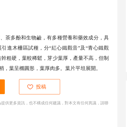
質、
茶多酚
和生物鹼，有多種營養和藥效成分，具
溪引進木柵區試種，分“紅心
鐵觀音
”及“青心
鐵觀
枝幹粗硬，葉較稀鬆，芽少葉厚，產量不高，但制
稍，葉呈橢圓形，葉厚肉多。葉片平坦展開。
投稿
為提供更多資訊，也不構成任何建議，對本文有任何異議，請聯