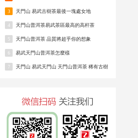
3
天門山 易武古樹茶最後一塊處女地
4
天門山普洱茶易武茶區最高的高杆茶
5
天門山普洱茶 品質將超乎你的想象
6
易武天門山普洱茶怎麼樣
7
天門山 易武天門山 天門山普洱茶 稀有古樹
茶