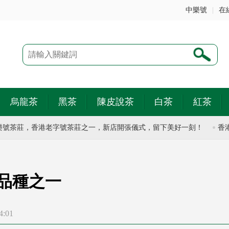
中樂號
|
在
烏龍茶
黑茶
陳皮說茶
白茶
紅茶
茶莊，香港老字號茶莊之一，新店開張儀式，留下美好一刻！
香港有
茶品種之一
4:01