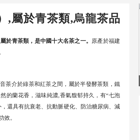
īn）,屬於
青茶
類,
烏龍茶
品
，屬於
青茶
類，是中國十大名茶之一。
原產於福建
。
觀音
茶介於
綠茶
和
紅茶
之間，屬於半發酵茶類，
鐵
天然的蘭花香，滋味純濃,香氣馥郁持久，有“七泡
外，還具有抗衰老、抗動脈硬化、防治糖尿病、減
功效。