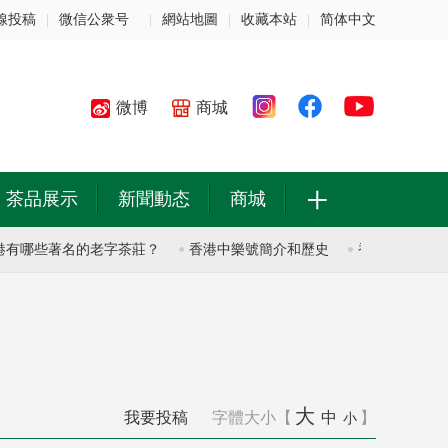
線投稿
|
微信公衆号
|
網站地圖
|
收藏本站
|
简体中文
微博
商城
+
茶品展示
新聞動态
商城
哪些著名的老字茶莊？
香港中樂號簡介和歷史
香港中樂號簡介和
大
我要投稿
字體大小【
中
】
小