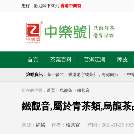
您好，歡迎閣下來到
香港中樂號
首頁
茶葉百科
普洱江湖
陳皮
茶莊，專注於古樹普洱茶20多年，香港老字號茶莊，有你同行
滾動資訊：
中樂號
所在的位置：
首頁
>
烏龍茶
>
鐵觀音
鐵觀音,屬於青茶類,烏龍
來源：
網絡
作者：
檢茶官
時間：2021-01-25 19:3