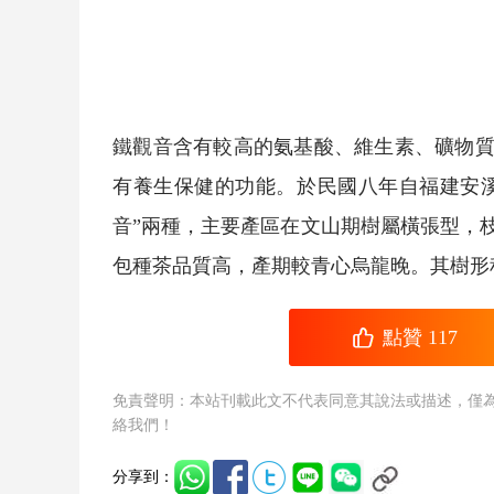
鐵觀音
含有較高的氨基酸、維生素、礦物
有養生保健的功能。於民國八年自福建安
音
”兩種，主要產區在文山期樹屬橫張型，
包種茶品質高，產期較青心烏龍晚。其樹形
點贊
117
免責聲明：本站刊載此文不代表同意其說法或描述，僅
絡我們！
分享到：