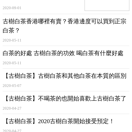
2020-09-01
使得雲南大葉種
白茶
具有迷人的花果香，獨特的薄荷香，持久濃郁，
古樹白茶香港哪裡有賣？香港邊度可以買到正宗
這是其它
白茶
不具有的。口感上清爽香醇，持久回甘，令人意猶未
白茶？
盡。而市面上傳統的
白茶
，滋味都較爲清淡，靑草氣顯。
2020-05-11
白茶的好處 古樹白茶的功效 喝白茶有什麼好處
經過以上的分析，想必各位茶友對雲南古樹
白茶
有了更爲詳細的了
2020-05-11
解。
【古樹白茶】古樹白茶和其他白茶在本質的區別
2020-05-07
【古樹白茶】不喝茶的也開始喜歡上古樹白茶了
2020-04-27
【古樹白茶】2020古樹白茶開始接受預定！
2020-04-27