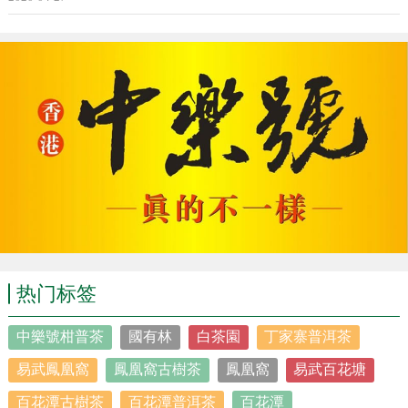
热门标签
中樂號柑普茶
國有林
白茶園
丁家寨普洱茶
易武鳳凰窩
鳳凰窩古樹茶
鳳凰窩
易武百花塘
百花潭古樹茶
百花潭普洱茶
百花潭