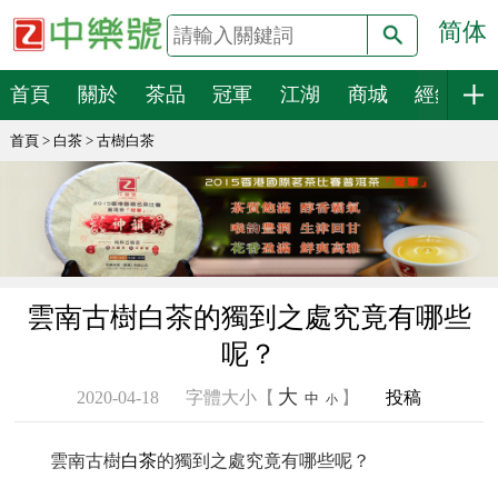
简体
搜索
首頁
關於
茶品
冠軍
江湖
商城
經銷
首頁
>
白茶
>
古樹白茶
雲南古樹白茶的獨到之處究竟有哪些
呢？
大
2020-04-18
字體大小【
】
投稿
中
小
雲南古樹
白茶
的獨到之處究竟有哪些呢？