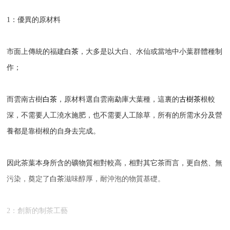
1：優異的原材料
市面上傳統的福建
白茶
，大多是以大白、水仙或當地中小葉群體種制
作；
而雲南古樹
白茶
，原材料選自雲南勐庫大葉種，這裏的
古樹茶
根較
深，不需要人工澆水施肥，也不需要人工除草，所有的所需水分及營
養都是靠樹根的自身去完成。
因此茶葉本身所含的礦物質相對較高，相對其它茶而言，更自然、無
污染，奠定了
白茶
滋味醇厚，耐沖泡的物質基礎。
2：創新的制茶工藝