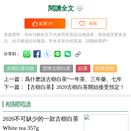
閱讀全文
傳統
白茶
的制作工藝是采摘、萎凋、烘幹，保存。
點贊
69
投稿
而雲南古樹
白茶
則是在傳統工藝上，研制出了“六道十八法”創新工
藝。解決了雲南大葉種的葉形大難做形的問題，突破了紅變、褐變的
免責聲明：本站刊載此文不代表同意其說法或描述，僅為提供更多資
訊，也不構成任何建議，對本文有任何異議，請聯絡我們！
問題，使
白茶
擁有迷人的花果香和大葉種特有的薄荷香。
分享到：
目前“六道十八法”已經申請了國家專利，它适用于不同産區不同品種
古樹白茶功效
雲南古樹白茶
白茶
白茶功效
的
白茶
加工，代表了
白茶
的全新技術革新和未來。
上一篇：
爲什麽說古樹白茶“一年茶、三年藥、七年
寶”
下一篇：
【古樹白茶】2020古樹白茶開始接受預定！
3：獨特的感官體驗
相關閱讀
由于雲南大葉種
古樹茶
水浸出物高（大于35%以上），爲
白茶
的滋味
醇厚，耐沖泡提供物質保障；雲南
古樹茶
的EGCG含量較低（EGCG
2020不可缺少的一款古樹白茶
在茶湯中是苦澀味道），既提高了茶湯的鮮醇度，又使得回甘明顯。
White tea 357g