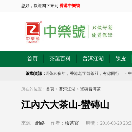
您好，歡迎閣下來到
香港中樂號
首頁
茶葉百科
普洱江湖
陳皮
號茶莊，專注於古樹普洱茶20多年，香港老字號茶莊，有你同行
滾動資訊：
中樂
所在的位置：
首頁
>
普洱江湖
>
蠻磚普洱茶
江內六大茶山-蠻磚山
來源：
網絡
作者：
檢茶官
時間：2016-03-20 23:3