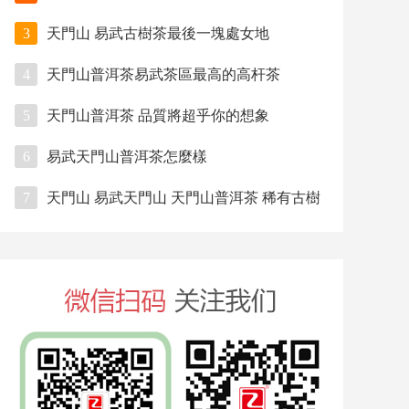
3
天門山 易武古樹茶最後一塊處女地
4
天門山普洱茶易武茶區最高的高杆茶
5
天門山普洱茶 品質將超乎你的想象
6
易武天門山普洱茶怎麼樣
7
天門山 易武天門山 天門山普洱茶 稀有古樹
茶