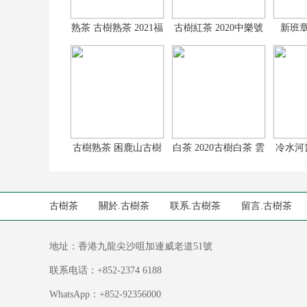
熟茶 古樹熟茶 2021福
古樹紅茶 2020中樂號
新班章
餅普洱茶 3
古樹紅茶龍珠
20
古樹熟茶 困鹿山古樹
白茶 2020古樹白茶 雲
冷水河普
熟茶 2019困
南古樹白茶
水
古樹茶
關於.古樹茶
联系.古樹茶
留言.古樹茶
地址：香港九龍尖沙咀加連威老道51號
联系电话：+852-2374 6188
WhatsApp：+852-92356000