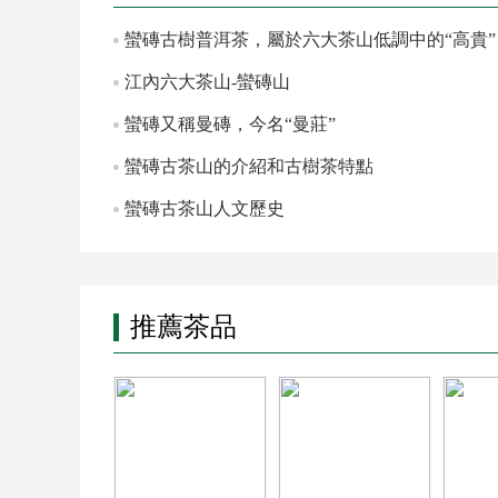
蠻磚古樹普洱茶，屬於六大茶山低調中的“高貴”
江內六大茶山-蠻磚山
蠻磚又稱曼磚，今名“曼莊”
蠻磚古茶山的介紹和古樹茶特點
蠻磚古茶山人文歷史
推薦茶品