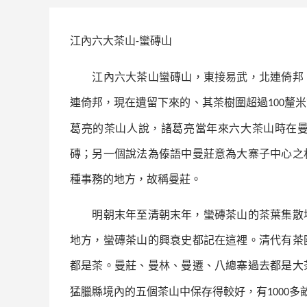
江內
六大茶山
蠻磚
山
-
江內
六大茶山
蠻磚
山，東接
易武
，北連
倚邦
連
倚邦
，現在遺留下來的、其茶樹圍超過
釐米
100
葛亮的茶山人說，諸葛亮當年來
六大茶山
時在
磚
；另一個說法為傣語中曼莊意為大寨子中心之
種事務的地方，故稱曼莊。
明朝末年至清朝末年，
蠻磚
茶山的茶葉集散
地方，
蠻磚
茶山的興衰史都記在這裡。清代有茶
都是茶。曼莊、曼林、曼遷、八總寨過去都是大
猛臘縣境內的五個茶山中保存得較好，有
多
1000