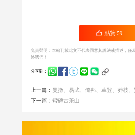
點贊
59
免責聲明：本站刊載此文不代表同意其說法或描述，僅
絡我們！
分享到：
上一篇：
曼撒、易武、倚邦、革登、莽枝、
下一篇：
蠻磚古茶山