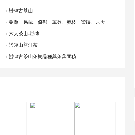
蠻磚古茶山
曼撒、易武、倚邦、革登、莽枝、蠻磚、六大
古茶山的品
六大茶山-蠻磚
蠻磚山普洱茶
蠻磚古茶山茶樹品種與茶葉面積