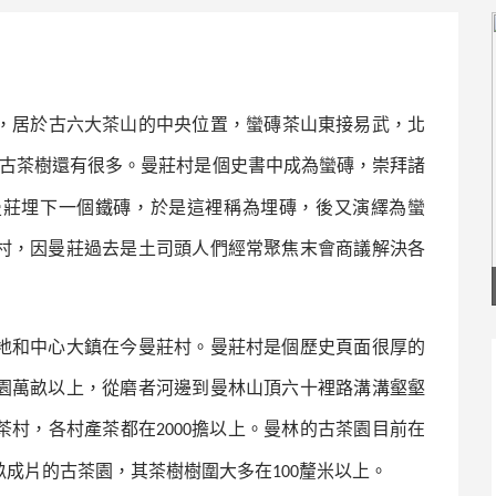
，居於古
六大茶山
的中央位置，
蠻磚
茶山東接
易武
，北
古茶樹還有很多。曼莊村是個史書中成為
蠻磚
，崇拜諸
曼莊埋下一個鐵磚，於是這裡稱為埋磚，後又演繹為
蠻
村，因曼莊過去是土司頭人們經常聚焦末會商議解決各
地和中心大鎮在今曼莊村。曼莊村是個歷史頁面很厚的
園萬畝以上，從磨者河邊到曼林山頂六十裡路溝溝壑壑
茶村，各村產茶都在
擔以上。曼林的古茶園目前在
2000
畝成片的古茶園，其茶樹樹圍大多在
釐米以上。
100