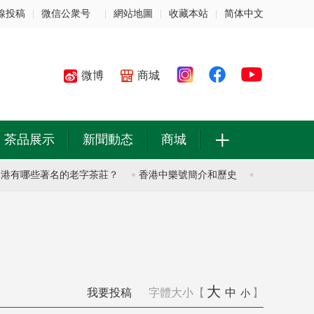
線投稿
|
微信公衆号
|
網站地圖
|
收藏本站
|
简体中文
微博
商城
+
茶品展示
新聞動态
商城
有哪些著名的老字茶莊？
香港中樂號簡介和歷史
香港中樂號簡介
大
我要投稿
字體大小【
中
】
小