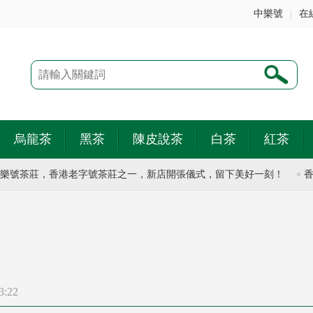
中樂號
|
在
烏龍茶
黑茶
陳皮說茶
白茶
紅茶
號茶莊，香港老字號茶莊之一，新店開張儀式，留下美好一刻！
香港
3:22