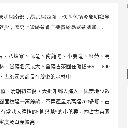
象明鄉南部，
易武
鄉西面，轄區包括今象明鄉曼
號少，歷史上
蠻磚
茶菁主要賣給
易武
茶號加工。
磚、八總寨、瓦竜、南龍壩、小曼竜、麼蓮、高
林、曼磚名氣最大。
蠻磚
古茶園在海拔
565
—
1540
，古茶園大都長在茂密的森林中。
種植，清朝初年後，大批外鄉人進入，與當地少數
園面積達一萬餘畝，茶葉產量最高達
200
多噸。古
有當地人種植的“柳葉茶”的小葉種，約占古茶園
密度及單產較高。