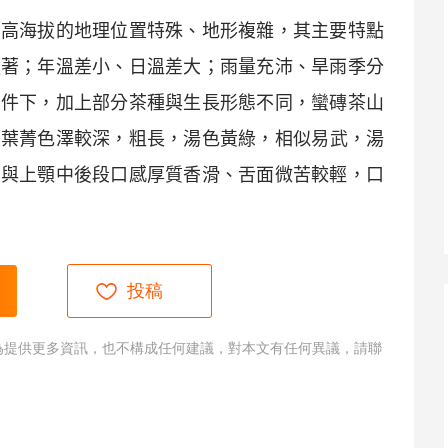
、高海拔的地理位置特殊、地形複雜，其主要特點
顯著；年溫差小、日溫差大；雨量充沛、旱雨季分
條件下，加上部分茶種與生長形態不同，
蠻磚
茶山
茶葉菁色澤較深，粗長，湯色黃綠，相似
易武
，湯
面與上顎中後段口感厚質香滑、舌面微苦較輕，口
投稿
為提供更多資訊，也不構成任何建議，對本文有任何異議，請聯