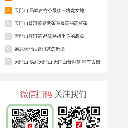
3
天門山 易武古樹茶最後一塊處女地
4
天門山普洱茶易武茶區最高的高杆茶
5
天門山普洱茶 品質將超乎你的想象
6
易武天門山普洱茶怎麼樣
7
天門山 易武天門山 天門山普洱茶 稀有古樹
茶