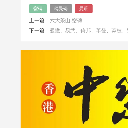
蠻磚
稱曼磚
曼莊
上一篇：
六大茶山-蠻磚
下一篇：
曼撒、易武、倚邦、革登、莽枝、