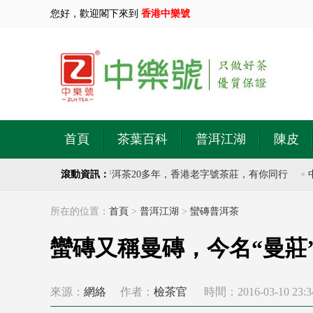
您好，歡迎閣下來到
香港中樂號
首頁
茶葉百科
普洱江湖
陳皮
號茶莊，專注於古樹普洱茶20多年，香港老字號茶莊，有你同行
滾動資訊：
中樂
所在的位置：
首頁
>
普洱江湖
>
蠻磚普洱茶
蠻磚又稱曼磚，今名“曼莊
來源：
網絡
作者：
檢茶官
時間：2016-03-10 23:3