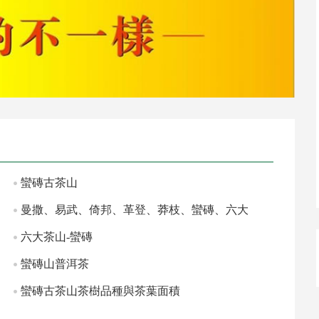
蠻磚古茶山
曼撒、易武、倚邦、革登、莽枝、蠻磚、六大
古茶山的品
六大茶山-蠻磚
蠻磚山普洱茶
蠻磚古茶山茶樹品種與茶葉面積