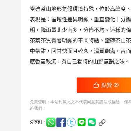
蠻磚
茶山地形氣候環境特殊，位於高緯度
表現是：區域性差異明顯，垂直變化十分
明，降雨量北少南多，分佈不均。這樣的
茶葉茶質有著明顯的不同特點。
蠻磚
茶山
中帶甜，回甘快而且較久，湯質飽滿，舌
感香氣較沉，有自己獨特的山野氣韻之味。
點贊
69
免責聲明：本站刊載此文不代表同意其說法或描述，僅
絡我們！
分享到：