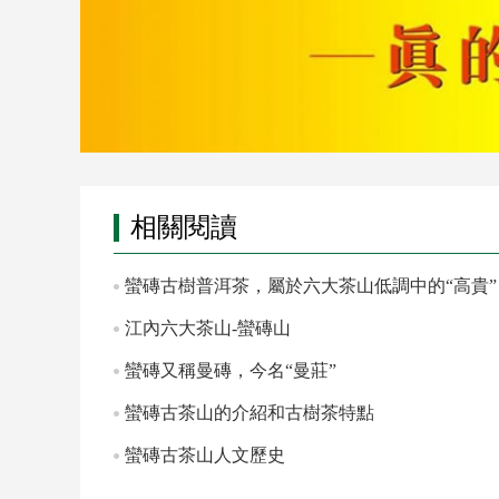
相關閱讀
蠻磚古樹普洱茶，屬於六大茶山低調中的“高貴”
江內六大茶山-蠻磚山
蠻磚又稱曼磚，今名“曼莊”
蠻磚古茶山的介紹和古樹茶特點
蠻磚古茶山人文歷史