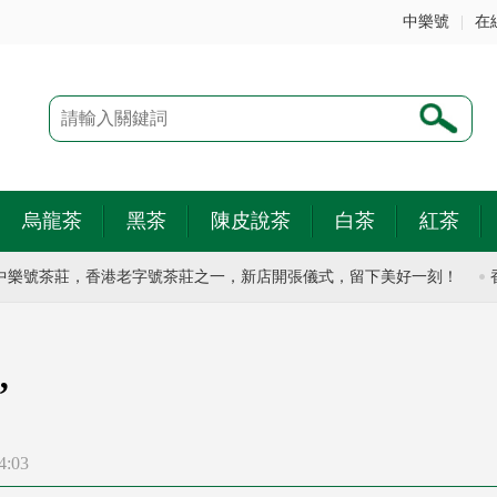
中樂號
|
在
烏龍茶
黑茶
陳皮說茶
白茶
紅茶
號茶莊，香港老字號茶莊之一，新店開張儀式，留下美好一刻！
香港
”
4:03