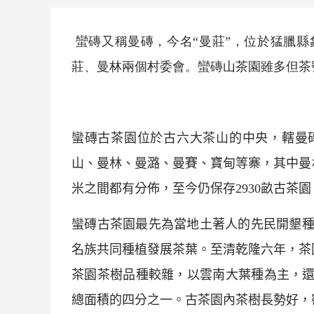
蠻磚
又稱曼磚，今名“曼莊”，位於猛臘縣
莊、曼林兩個村委會。
蠻磚
山茶園雖多但茶
蠻磚
古茶園位於古
六大茶山
的中央，轄曼
山、曼林、曼潞、曼賽、寶甸等寨，其中曼
米之間都有分佈，至今仍保存
2930
畝古茶園
蠻磚
古茶園最先為當地土著人的先民開墾
名族共同種植發展茶葉。至清乾隆六年，茶
茶園茶樹品種較雜，以雲南大葉種為主，還
總面積的四分之一。古茶園內茶樹長勢好，