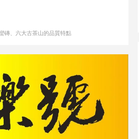
蠻磚、六大古茶山的品質特點