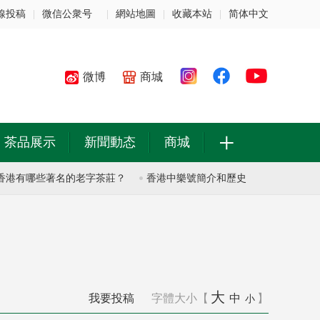
線投稿
|
微信公衆号
|
網站地圖
|
收藏本站
|
简体中文
微博
商城
+
茶品展示
新聞動态
商城
有哪些著名的老字茶莊？
香港中樂號簡介和歷史
香港中樂號簡
大
我要投稿
字體大小【
中
】
小