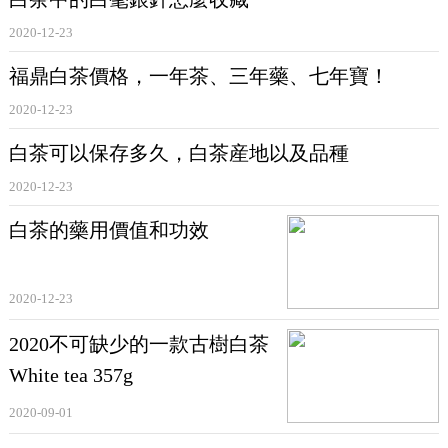
2020-12-23
福鼎白茶價格，一年茶、三年藥、七年寶！
2020-12-23
白茶可以保存多久，白茶産地以及品種
2020-12-23
白茶的藥用價值和功效
2020-12-23
2020不可缺少的一款古樹白茶
White tea 357g
2020-09-01