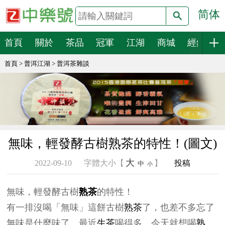
简体
搜索
首頁
關於
茶品
冠軍
江湖
商城
經銷
首頁
>
普洱江湖
>
普洱茶雜談
無味，輕發酵古樹熟茶的特性！(圖文)
大
2022-09-10
字體大小【
】
投稿
中
小
無味，輕發酵古樹
熟茶
的特性！
有一排沒喝「無味」這餅古樹
熟茶
了，也差不多忘了
無味是什麼味了，最近
生茶
喝得多，今天就想喝
熟