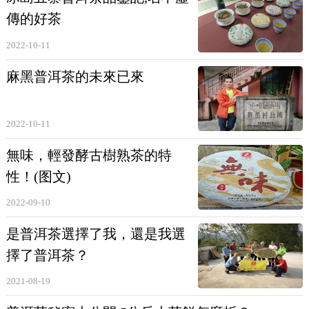
傳的好茶
生茶
的特征，必竟是兩種完全不同的東西。
2022-10-11
麻黑普洱茶的未來已來
2022-10-11
無味，輕發酵古樹熟茶的特
性！(图文)
2022-09-10
是普洱茶選擇了我，還是我選
擇了普洱茶？
2021-08-19