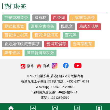
热门标签
中樂號柑普茶
國有林
白茶園
丁家寨普洱茶
易武鳳凰窩
鳳凰窩古樹茶
鳳凰窩
易武百花塘
百花潭古樹茶
百花潭普洱茶
百花潭
香港如何收藏普洱茶
普洱茶儲存
普洱茶醒茶
陳年普洱
陳年普洱茶功效
微博
商城
不說了，老闆要換茶了！
©2023 知樂茶業(香港)有限公司版權所有
香港九龍太子基隆街33號 電話：+852-2374 6188
WhatsApp：+852-92356000
深圳羅湖建設路1046號4樓025A
電話：13612850510