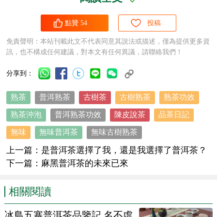
點贊
54
投稿
免責聲明：本站刊載此文不代表同意其說法或描述，僅為提供更多資
訊，也不構成任何建議，對本文有任何異議，請聯絡我們！
分享到：
熟茶
普洱熟茶
古樹茶
古樹熟茶
熟茶功效
熟茶沖泡
普洱熟茶功效
陳皮說茶
品茶日記
無味
無味普洱茶
無味古樹熟茶
上一篇：
是普洱茶選擇了我，還是我選擇了普洱茶？
第四泡就開始厚重起來了，滋潤整個口腔，非常舒
下一篇：
麻黑普洱茶的未來已來
服，一路延續到十三道，到十四道開始出現明顯的甜
味，雖然沒有
生茶
的蜜甜，更感覺像紅棗甜，也許這
相關閱讀
就是輕發酵
熟茶
的優點之一，但必需是
古樹茶
的原
冰島五寨普洱茶品鑒記,名不虛
料，同時也要明白一件事，再優質的
熟茶
也不可能有