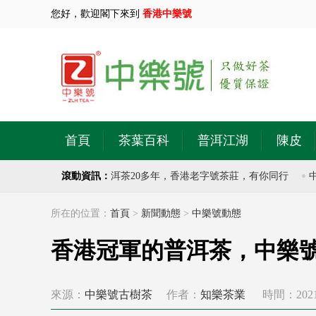
您好，歡迎閣下來到
香港中樂號
首頁
茶葉百科
普洱江湖
陳皮
號茶莊，專注於古樹普洱茶20多年，香港老字號茶莊，有你同行
滾動資訊：
中樂
所在的位置：
首頁
>
新聞動態
>
中樂號動態
香港冠軍的普洱茶，中樂
來源：
中樂號古樹茶
作者：
知樂茶業
時間：2021-0