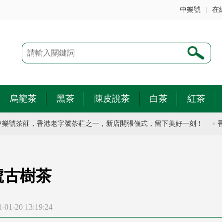
中樂號
|
在
烏龍茶
黑茶
陳皮說茶
白茶
紅茶
號茶莊，香港老字號茶莊之一，新店開張儀式，留下美好一刻！
香港
號古樹茶
1-20 13:19:24