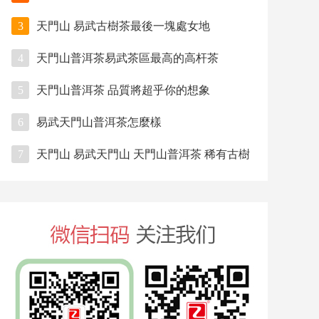
3
天門山 易武古樹茶最後一塊處女地
4
天門山普洱茶易武茶區最高的高杆茶
5
天門山普洱茶 品質將超乎你的想象
6
易武天門山普洱茶怎麼樣
7
天門山 易武天門山 天門山普洱茶 稀有古樹
茶