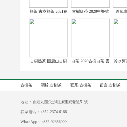
熟茶 古樹熟茶 2021福
古樹紅茶 2020中樂號
新班章
餅普洱茶 3
古樹紅茶龍珠
20
古樹熟茶 困鹿山古樹
白茶 2020古樹白茶 雲
冷水河普
熟茶 2019困
南古樹白茶
水
古樹茶
關於.古樹茶
联系.古樹茶
留言.古樹茶
地址：香港九龍尖沙咀加連威老道51號
联系电话：+852-2374 6188
WhatsApp：+852-92356000