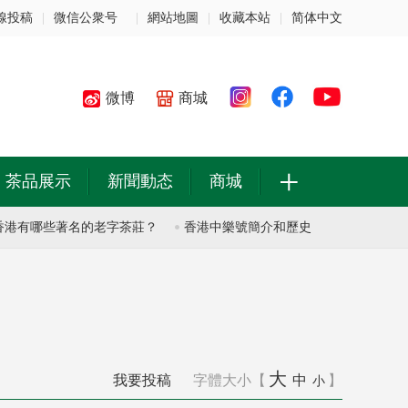
線投稿
|
微信公衆号
|
網站地圖
|
收藏本站
|
简体中文
微博
商城
+
茶品展示
新聞動态
商城
有哪些著名的老字茶莊？
香港中樂號簡介和歷史
香港中樂號簡介
大
我要投稿
字體大小【
中
】
小