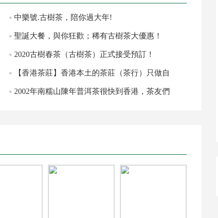
中樂號.古樹茶，陪你過大年!
聖誕大餐，與你狂歡；稀有古樹茶大優惠！
2020古樹春茶（古樹茶）正式接受預訂！
【香港茶莊】香港本土的茶莊（茶行）只做自
己也喝的普
2002年南糯山陳年普洱茶很快到香港，茶友們
有福了！