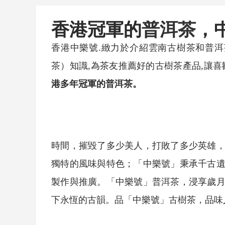
香港冠軍的
普洱茶
，
香港中樂號.緻力於介紹雲南
古樹茶
和
普洱
茶
）知識,為茶友推薦好的
古樹茶
產品,讓喜
港多年冠軍的
普洱茶
。
時間，摧毀了多少美人，打敗了多少英雄
獨特的風味與特色；「中樂號」秉承千古
製作與推廣。「中樂號」
普洱茶
，浸享歲
下永恆的古韻。品「中樂號」
古樹茶
，品味