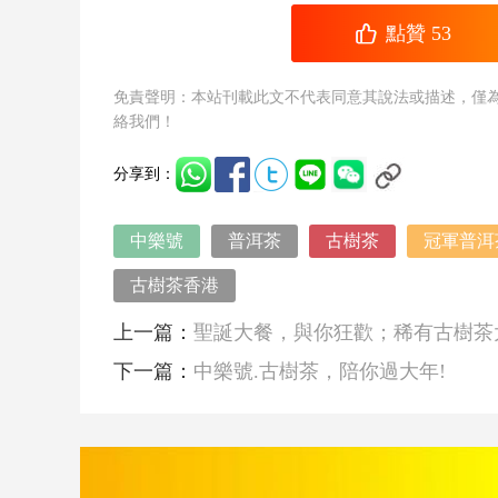
點贊
53
免責聲明：本站刊載此文不代表同意其說法或描述，僅
絡我們！
分享到：
中樂號
普洱茶
古樹茶
冠軍普洱
古樹茶香港
上一篇：
聖誕大餐，與你狂歡；稀有古樹茶
下一篇：
中樂號.古樹茶，陪你過大年!