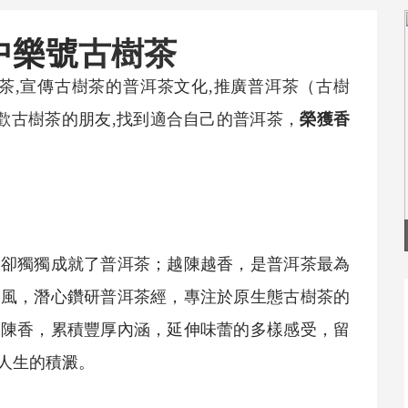
中樂號
古樹茶
茶
,宣傳
古樹茶
的
普洱茶
文化,推廣
普洱茶
（
古樹
歡
古樹茶
的朋友,找到適合自己的
普洱茶
，
榮獲香
，卻獨獨成就了
普洱茶
；越陳越香，是
普洱茶
最為
遺風，潛心鑽研
普洱茶
經，專注於原生態
古樹茶
的
月陳香，累積豐厚內涵，延伸味蕾的多樣感受，留
人生的積澱。