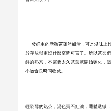
發酵重的新
熟茶
雖然甜滑，可是滋味上
於存放就更沒什麼空間可言了。所以茶友
酵的
熟茶
，不需要太久茶葉就開始碳化，
不適合長時間收藏。
輕發酵的
熟茶
，湯色寶石紅濃，通體透徹