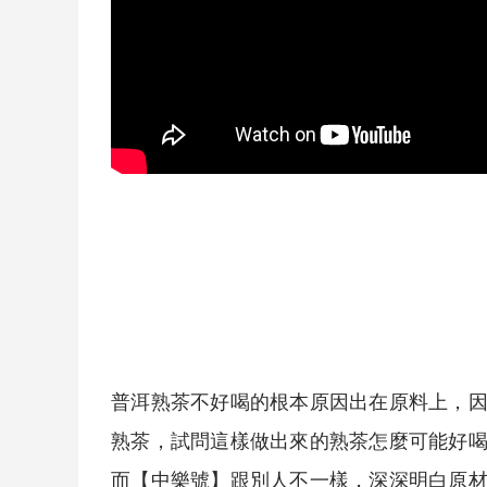
普洱
熟茶
不好喝的根本原因出在原料上，
熟茶
，試問這樣做出來的
熟茶
怎麼可能好
而【中樂號】跟別人不一樣，深深明白原