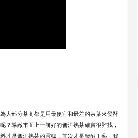
因為大部分茶商都是用最便宜和最差的茶葉來發酵
喝呢？導緻市面上一餅好的普洱
熟茶
確實很難找，
材料才是普洱
熟茶
的靈魂，其次才是發酵工藝，我