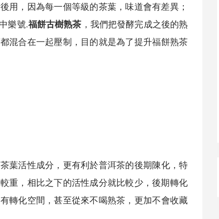
備後用，因為每一個等級的茶葉，味道會有差異；
中樂號.
福餅
古樹
熟茶
，我們把發酵完成之後的
熟
茶都混合在一起壓制，目的就是為了提升
福餅
熟茶
的茶葉活性成分，更有利於
普洱茶
的後期陳化，特
比較重，相比之下的活性成分就比較少，後期轉化
沒有轉化空間，甚至從來不喝
熟茶
，更加不會收藏