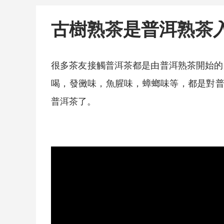
古樹
熟茶
是普洱
熟茶
很多茶友接觸
普洱茶
都是由普洱
熟茶
開始的
喝，發黴味，魚腥味，蟑螂味等，都是對
普洱茶
了。