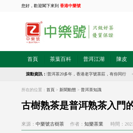
您好，歡迎閣下來到
香港中樂號
首頁
茶葉百科
普洱江湖
陳皮
樂號茶莊，專注於古樹普洱茶20多年，香港老字號茶莊，有你同行
滾動資訊：
中
所在的位置：
首頁
>
新聞動態
>
普洱茶知識
古樹熟茶是普洱熟茶入門
來源：
中樂號古樹茶
作者：
知樂茶業
時間：2021-0