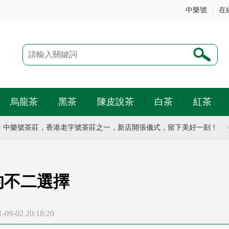
中樂號
|
在
烏龍茶
黑茶
陳皮說茶
白茶
紅茶
樂號茶莊，香港老字號茶莊之一，新店開張儀式，留下美好一刻！
香
的不二選擇
9-02 20:18:20