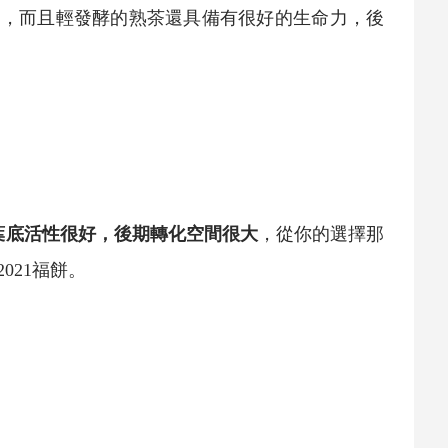
的，而且輕發酵的
熟茶
還具備有很好的生命力，後
葉底活性很好，後期轉化空間很大
，從你的選擇那
021福餅。