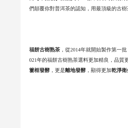
們顛覆你對
普洱茶
的認知，用最頂級的
古樹
福餅
古樹
熟茶
，從2014年就開始製作第一
021年的
福餅
古樹
熟茶
選料更加精良，品質
簍框發酵
，更是
離地發酵
，顯得更加
乾淨衛