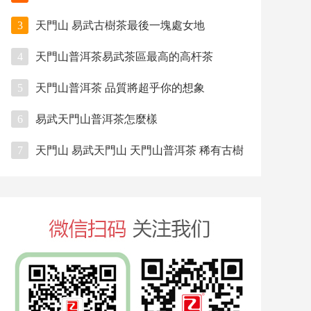
3
天門山 易武古樹茶最後一塊處女地
4
天門山普洱茶易武茶區最高的高杆茶
5
天門山普洱茶 品質將超乎你的想象
6
易武天門山普洱茶怎麼樣
7
天門山 易武天門山 天門山普洱茶 稀有古樹
茶