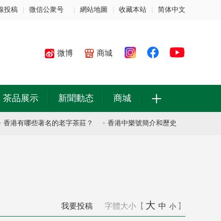
線投稿
|
微信公衆号
|
網站地圖
|
收藏本站
|
简体中文
微博
商城
+
茶品展示
新聞動态
商城
港有哪些著名的老字茶莊？
香港中樂號簡介和歷史
香港中樂號簡
大
我要投稿
字體大小【
中
】
小