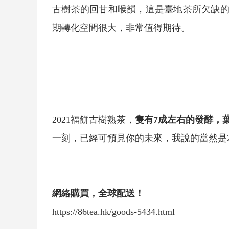
古樹茶
的回甘和喉韻，這是臺地茶所欠缺
期轉化空間很大，非常值得期待。
2021
福餅
古樹
熟茶
，
隻有7成左右的發酵，
一刻，已經可預見你的未來，我說的當然是2
網絡購買，全球配送！
https://86tea.hk/goods-5434.html