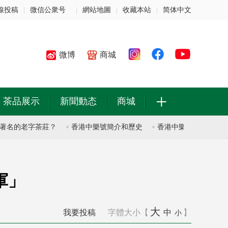
線投稿
|
微信公衆号
|
網站地圖
|
收藏本站
|
简体中文
微博
商城
+
茶品展示
新聞動态
商城
的老字茶莊？
香港中樂號簡介和歷史
香港中樂號簡介和歷史
軍」
大
我要投稿
字體大小【
中
】
小