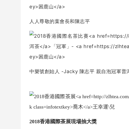
人人尊敬的葉會長和陳志平
中樂號創始人 -Jacky 陳志平 親自泡冠軍
普
2018香港國際茶展現場抽大獎