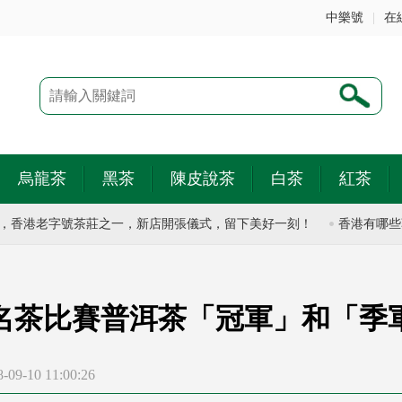
中樂號
|
在
烏龍茶
黑茶
陳皮說茶
白茶
紅茶
港老字號茶莊之一，新店開張儀式，留下美好一刻！
香港有哪些著名
國際名茶比賽普洱茶「冠軍」和「季
9-10 11:00:26