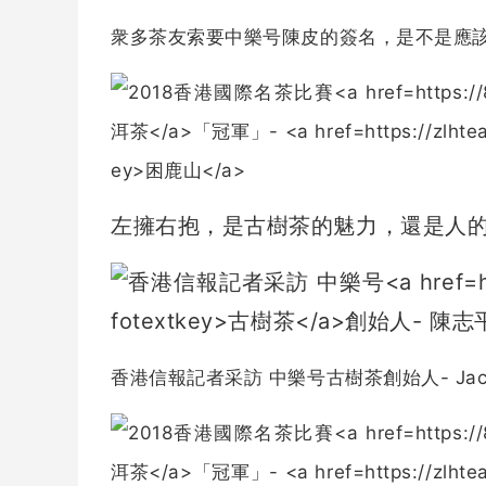
衆多茶友索要中樂号陳皮的簽名，是不是應該加收
左擁右抱，是
古樹茶
的魅力，還是人
香港信報記者采訪 中樂号
古樹茶
創始人- Ja