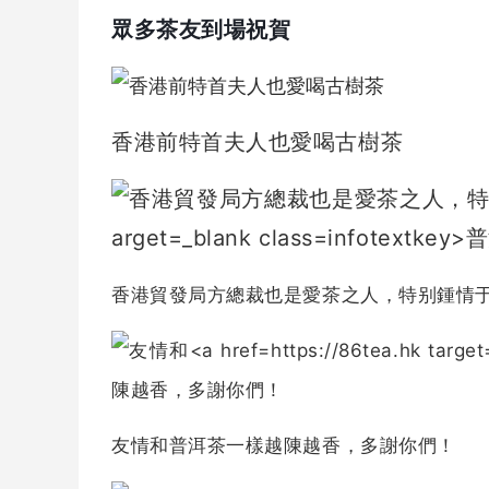
眾多茶友到場祝賀
香港前特首夫人也愛喝古樹茶
香港貿發局方總裁也是愛茶之人，特别鍾情
友情和
普洱茶
一樣越陳越香，多謝你們！