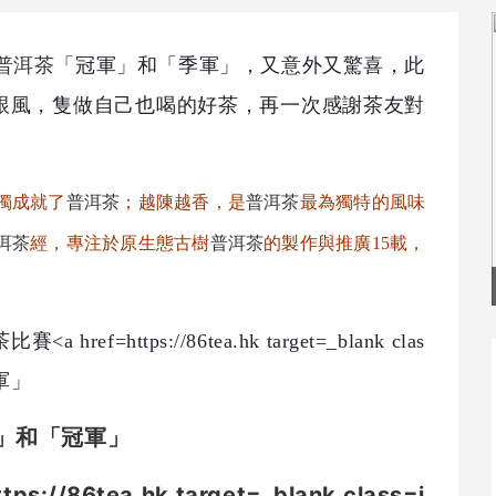
普洱茶
「冠軍」和「季軍」，又意外又驚喜，此
跟風，隻做自己也喝的好茶，再一次感謝茶友對
獨成就了
普洱茶
；越陳越香，是
普洱茶
最為獨特的風味
洱茶
經，專注於原生態古樹
普洱茶
的製作與推廣15載，
」和
「冠軍」