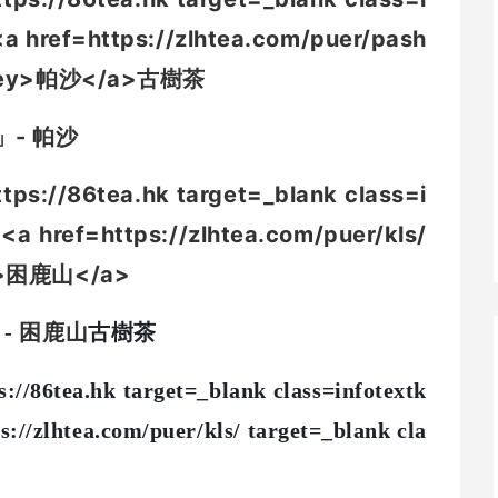
」-
帕沙
-
困鹿山
古樹茶