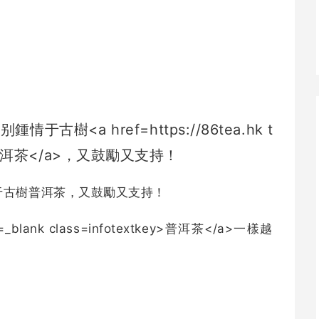
于古樹
普洱茶
，又鼓勵又支持！