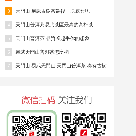
3
天門山 易武古樹茶最後一塊處女地
4
天門山普洱茶易武茶區最高的高杆茶
5
天門山普洱茶 品質將超乎你的想象
6
易武天門山普洱茶怎麼樣
7
天門山 易武天門山 天門山普洱茶 稀有古樹
茶