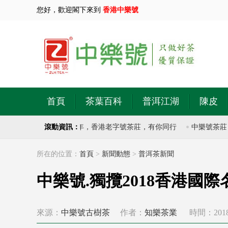
您好，歡迎閣下來到
香港中樂號
首頁
茶葉百科
普洱江湖
陳皮
注於古樹普洱茶20多年，香港老字號茶莊，有你同行
滾動資訊：
中樂號茶莊，香
所在的位置：
首頁
>
新聞動態
>
普洱茶新聞
中樂號.獨攬2018香港
來源：
中樂號古樹茶
作者：
知樂茶業
時間：2018-0