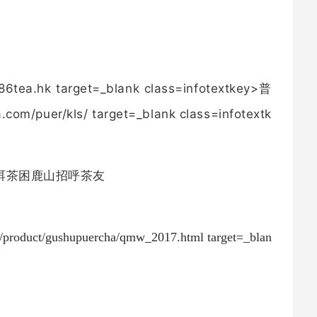
洱茶
困鹿山
招呼茶友