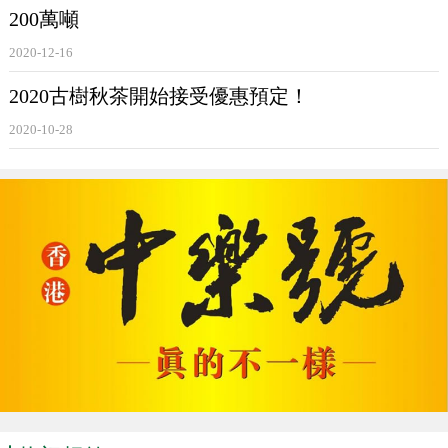
大知名茶山的
古樹茶
。當記者詢問這些茶葉是不是真
200萬噸
正的
古樹茶
時，店主很巧妙地回答。
2020-12-16
茶葉零售商：古樹純料我這裡沒有，這個是拼料，就
2020古樹秋茶開始接受優惠預定！
是有一點古樹，還有一些其它的小樹拼湊的。
2020-10-28