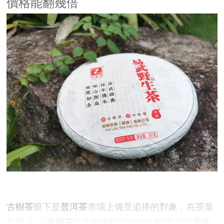
價格能翻幾倍
古樹茶
眼下是
普洱茶
市場上備受追捧的對象，在茶葉
市場上，“
古樹茶
”“古樹純料”“古樹頭春”等等打著
古