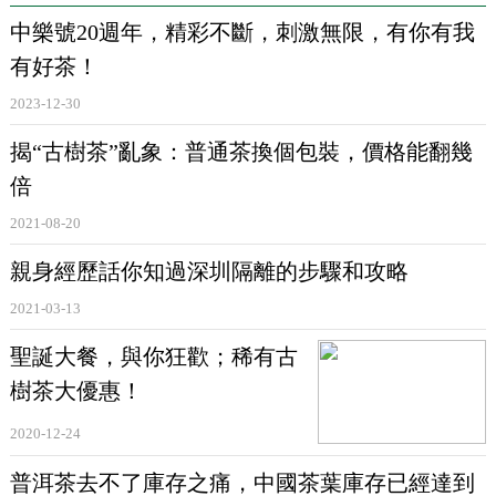
中樂號20週年，精彩不斷，刺激無限，有你有我
有好茶！
2023-12-30
揭“古樹茶”亂象：普通茶換個包裝，價格能翻幾
倍
2021-08-20
親身經歷話你知過深圳隔離的步驟和攻略
2021-03-13
雲南景洪告莊景區
聖誕大餐，與你狂歡；稀有古
樹茶大優惠！
在一家店舖的貨架上，隨處可見
冰島
古樹、
易武
古
2020-12-24
樹、班章單株、老樹金磚、賀開古樹、
昔歸
古樹等各
普洱茶去不了庫存之痛，中國茶葉庫存已經達到