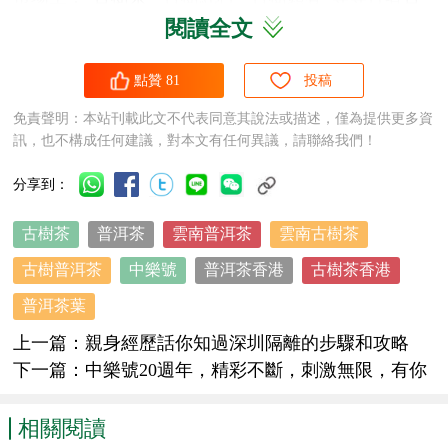
閱讀全文
樹茶
招牌的各種
普洱茶
數不勝數，從幾十到幾千塊的
古樹茶
魚龍混雜、時常令消費者難辨真假。
點贊
81
投稿
雲南是公認的世界茶樹發源地，也是
普洱茶
的原產
免責聲明：本站刊載此文不代表同意其說法或描述，僅為提供更多資
地，分佈在雲南的古茶樹群落，被譽為世界茶葉的活
訊，也不構成任何建議，對本文有任何異議，請聯絡我們！
化石，那麼在這些
普洱茶
中，
古樹茶
究竟佔了多大的
分享到：
比例呢？
台地茶、小樹茶，披上外包裝就秒
古樹茶
普洱茶
雲南普洱茶
雲南古樹茶
變
古樹茶
古樹普洱茶
中樂號
普洱茶香港
古樹茶香港
在西雙版納，景洪市的告莊是很多遊客必須前往的一
普洱茶葉
個目的地。這裡是一個集吃、住、遊、購為一體的度
上一篇：
親身經歷話你知過深圳隔離的步驟和攻略
假休閒區，在景區內，銷售雲南特產的店鋪隨處可
下一篇：
中樂號20週年，精彩不斷，刺激無限，有你
見。
有我有好茶！
相關閱讀