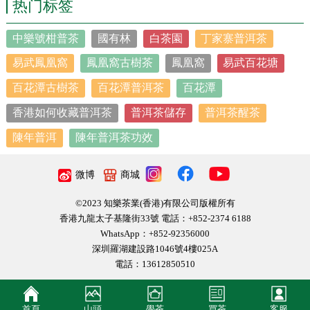
热门标签
易武
古樹茶
中樂號柑普茶
國有林
白茶園
丁家寨普洱茶
易武鳳凰窩
鳳凰窩古樹茶
鳳凰窩
易武百花塘
拼料就是茶餅裡有
古樹茶
，但混入小樹茶或者台地
百花潭古樹茶
百花潭普洱茶
百花潭
茶。台地茶，是密植高產的現代茶園產出的茶葉，通
常樹齡較短，品種較新。而
古樹茶
，通常是指樹齡在
香港如何收藏普洱茶
普洱茶儲存
普洱茶醒茶
百年以上，生長在森林之中的茶樹，沒有進行過多的
陳年普洱
陳年普洱茶功效
人工增產乾預。茶葉零售商自信滿滿地說，客人根本
看不出來。
微博
商城
©2023 知樂茶業(香港)有限公司版權所有
香港九龍太子基隆街33號 電話：+852-2374 6188
WhatsApp：+852-92356000
深圳羅湖建設路1046號4樓025A
電話：13612850510
首頁
山頭
學茶
買茶
客服