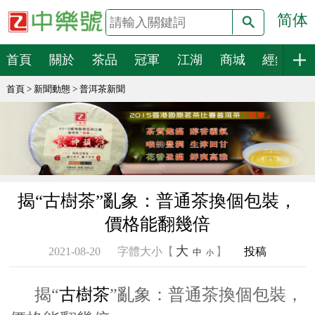
简体
搜索
首頁
關於
茶品
冠軍
江湖
商城
經銷
首頁
>
新聞動態
>
普洱茶新聞
揭“古樹茶”亂象：普通茶換個包裝，
價格能翻幾倍
大
2021-08-20
字體大小【
】
投稿
中
小
揭“
古樹茶
”亂象：普通茶換個包裝，