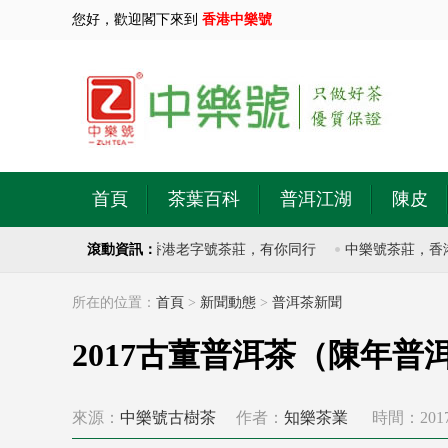
您好，歡迎閣下來到
香港中樂號
首頁
茶葉百科
普洱江湖
陳皮
樹普洱茶20多年，香港老字號茶莊，有你同行
滾動資訊：
中樂號茶莊，香港老
所在的位置：
首頁
>
新聞動態
>
普洱茶新聞
2017古董普洱茶（陳年普
來源：
中樂號古樹茶
作者：
知樂茶業
時間：2017-1