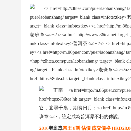
2016
老班章
茶王
8
餅
估價
成交價格
HKD28,00