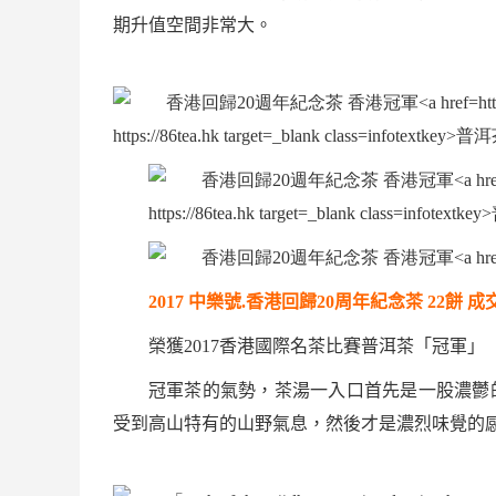
期升值空間非常大。
2017
中樂號.
香港回歸
20
周年紀念茶
22
餅
成
榮獲
2017
香港國際名茶比賽
普洱茶
「冠軍」
冠軍茶的氣勢，茶湯一入口首先是一股濃鬱
受到高山特有的山野氣息，然後才是濃烈味覺的