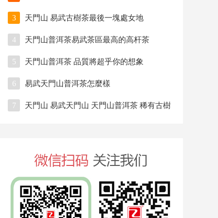
3
天門山 易武古樹茶最後一塊處女地
4
天門山普洱茶易武茶區最高的高杆茶
5
天門山普洱茶 品質將超乎你的想象
6
易武天門山普洱茶怎麼樣
7
天門山 易武天門山 天門山普洱茶 稀有古樹
茶