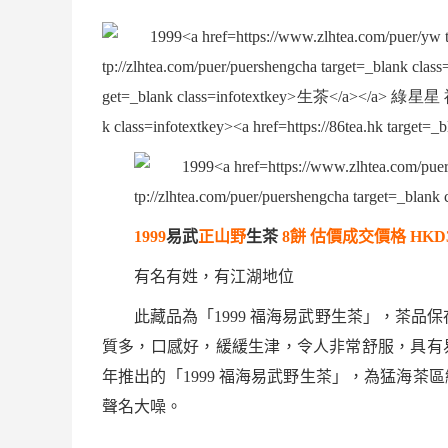
1999
易武
正山野
生茶
8
餅
估價
成交價格
HKD3
有名有姓，有江湖地位
此藏品為「
1999
福海
易武
野
生茶
」，茶品保
質多，口感好，緩緩生津，令人非常舒服，具有
年推出的「
1999
福海
易武
野
生茶
」，為猛海茶區
聲名大噪。