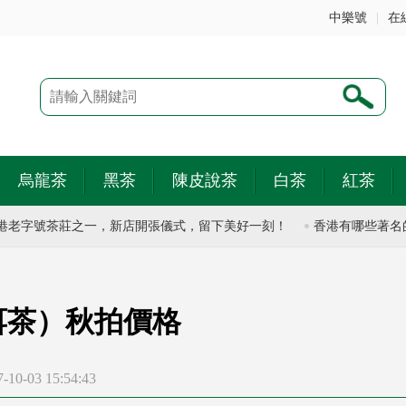
中樂號
|
在
烏龍茶
黑茶
陳皮說茶
白茶
紅茶
字號茶莊之一，新店開張儀式，留下美好一刻！
香港有哪些著名的老
洱茶）秋拍價格
0-03 15:54:43