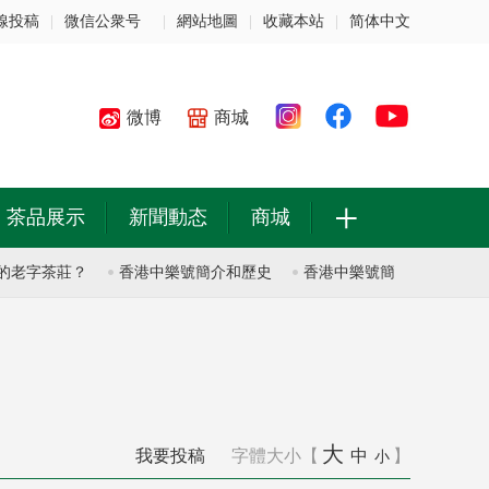
線投稿
|
微信公衆号
|
網站地圖
|
收藏本站
|
简体中文
微博
商城
+
茶品展示
新聞動态
商城
字茶莊？
香港中樂號簡介和歷史
香港中樂號簡介和歷史
普洱
大
我要投稿
字體大小【
中
】
小