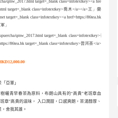
KD12,000.00
茶
「亞軍」
古樹曬青早春茶為原料，
布朗山
具有的“高貴”
老班章
血
老班章
”高貴的滋味，
入口潤甜，口感爽朗，茶湯醇厚、
星，舍我其誰。