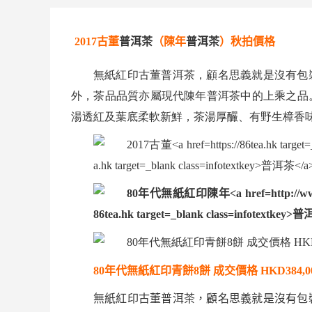
2017
古董
普洱茶
（陳年
普洱茶
）秋拍價格
無紙紅印古董
普洱茶
，顧名思義就是沒有包
外，茶品品質亦屬現代陳年
普洱茶
中的上乘之品
湯透紅及葉底柔軟新鮮，茶湯厚釅、有野生樟香
80
年代無紙紅印青餅
8
餅
成交價格
HKD384,00
無紙紅印古董
普洱茶
，顧名思義就是沒有包