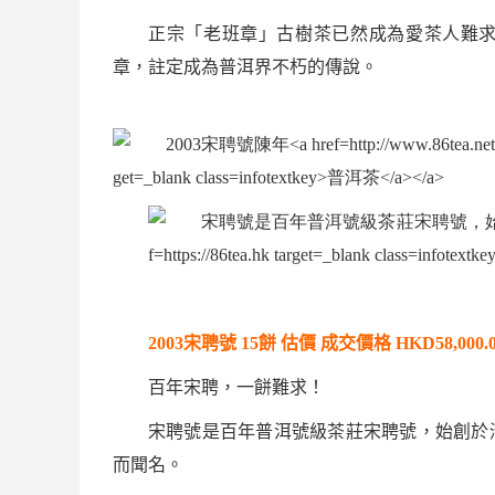
正宗「
老班章
」
古樹茶
已然成為愛茶人難
章
，註定成為普洱界不朽的傳說。
2003
宋聘號
15
餅
估價
成交價格
HKD58,000.
百年宋聘，一餅難求！
宋聘號是百年普洱號級茶莊宋聘號，始創於
而聞名。