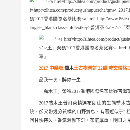
2017 中樂號.
喬木
王古樹青餅
22
餅
成交價格
H
品我一次，醉你一生！
「
喬木
王」榮獲
2017
香港國際名茶比賽
普洱
2017
喬木
王
普洱茶
精選
布朗山
的生態
喬木
統，卻又帶幾分質樸的山野氣息，有著近似于“
回甘快持久，香氣濃鬱下沉，
茶氣
厚重，明日之