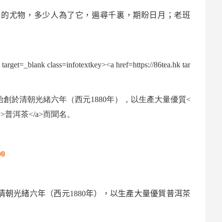
求的尤物，多少人為了它，遍尋千裏，期盼日月；
老班
00
清朝光緒六年（西元
1880
年），以生產大量優質
普洱茶