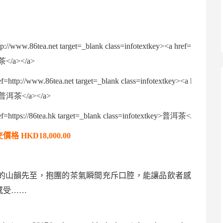
交價格
HKD18,000.00
的山韻先至，抱團的
茶氣
瞬間充斥口腔，能讓品飲者感
感受
……