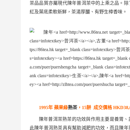
茶品品質亦屬現代陳年
普洱茶
中的上乘之品。除
紅及葉底柔軟新鮮，茶湯厚釅、有野生樟香味。
1995
年
蘋果綠
熟茶
，
15
餅
成交價格
HKD38,0
陳年
普洱茶
熟茶
的功效與作用主要是養胃、
此陳年普洱
熟茶
具有幫助減肥的功效，而且陳年