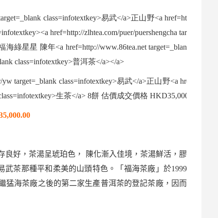
5,000.00
存良好，茶湯呈琥珀色，
陳化漸入佳境，茶湯鮮活，膠
易武
茶那種平和柔美的山頭特色。「福海茶廠」於
1999
繼猛海茶廠之後的第二家生產
普洱茶
的登記茶廠，因而