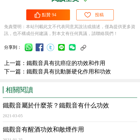
點贊
94
投稿
鐵觀音
所含的無機礦物元素，如錳、鐵、氟、鉀、鈉等均
免責聲明：本站刊載此文不代表同意其說法或描述，僅為提供更多資
訊，也不構成任何建議，對本文有任何異議，請聯絡我們！
高於其他茶類，
鐵觀音
中的化學成分和礦物元素對人體健康
有着特殊的功能，
鐵觀音
具有抗動脈硬化作用和功效。
分享到：
上一篇：
鐵觀音具有抗癌症的功效和作用
下一篇：
鐵觀音具有抗動脈硬化作用和功效
1999年5月31日，在倭族東京召開的第四次
烏龍茶
與健康
研討會上，福建省中醫藥研究院陳玲副院長報告了他們曾以
相關閱讀
25名高血脂症肥胖者為臨床觀察對象，探討飲用
烏龍茶
鐵觀
音
對抑制血中低密度脂蛋白的氧化及改善血中脂質代謝的作
鐵觀音屬於什麼茶？鐵觀音有什么功效
用。研究證明，
鐵觀音
中的
茶多酚
類化合物和維生素類可以
2021-03-05
抑制血中低密度脂蛋白的氧化。倭族三井農林研究所原征彥
鐵觀音有醒酒功效和敵煙作用
博士，在多年的研究中也確認，
茶多酚
類化合物不僅可以降
2021-01-25