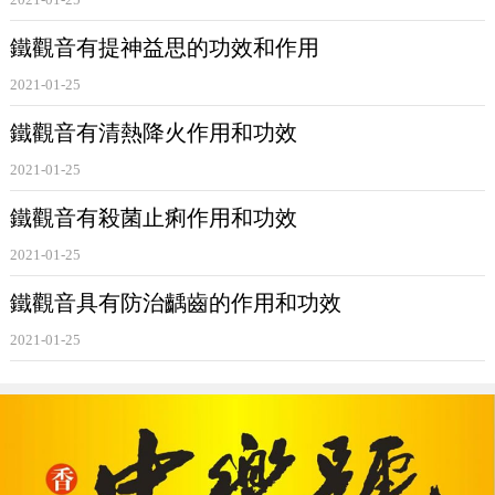
低血液中的膽固醇，而且可以明顯改善血液中高密度脂蛋白
鐵觀音有提神益思的功效和作用
與低密度脂蛋白的比值。咖啡鹼能舒張血管，加快呼吸，降
低血脂，對防治冠心病、高血壓、動脈硬化等心腦血管疾病
2021-01-25
有一定的作用。
鐵觀音有清熱降火作用和功效
2021-01-25
據福建醫科大學冠心病防治研究小組1974年在福建安溪茶
鐵觀音有殺菌止痢作用和功效
鄉對1080個農民進行調查時發現不喝
鐵觀音
茶的發病率為
3.1%;偶爾喝的為2.3%;常年喝的(3年以上)為1.4%。由此可
2021-01-25
見，常喝
鐵觀音
的人比不喝
鐵觀音
的冠心病發病率低。
鐵觀音具有防治齲齒的作用和功效
2021-01-25