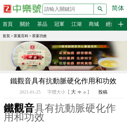
简体
搜索
首頁
關於
茶品
冠軍
江湖
商城
經銷
首頁
>
茶葉百科
>
茶葉功效
鐵觀音具有抗動脈硬化作用和功效
大
2021-01-25
字體大小【
】
投稿
中
小
鐵觀音
具有抗動脈硬化作
用和功效