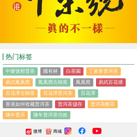
热门标签
中樂號柑普茶
國有林
白茶園
丁家寨普洱茶
易武鳳凰窩
鳳凰窩古樹茶
鳳凰窩
易武百花塘
百花潭古樹茶
百花潭普洱茶
百花潭
香港如何收藏普洱茶
普洱茶儲存
普洱茶醒茶
陳年普洱
陳年普洱茶功效
微博
商城