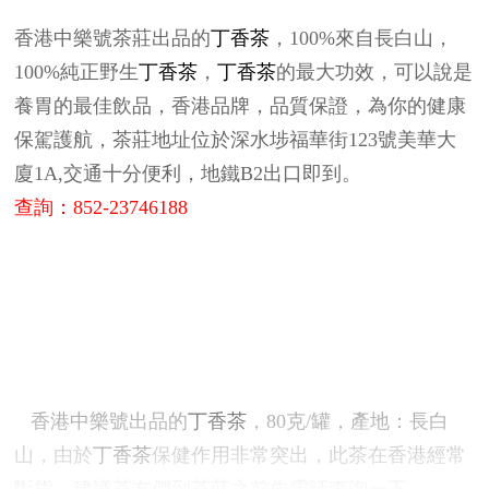
香港中樂號茶莊出品的
丁香茶
，100%來自長白山，
100%純正野生
丁香茶
，
丁香茶
的最大功效，可以說是
養胃的最佳飲品，香港品牌，品質保證，為你的健康
保駕護航，茶莊地址位於深水埗福華街123號美華大
廈1A,交通十分便利，地鐵B2出口即到。
查詢：852-23746188
香港中樂號出品的
丁香茶
，80克/罐，產地：長白
山，由於
丁香茶
保健作用非常突出，此茶在香港經常