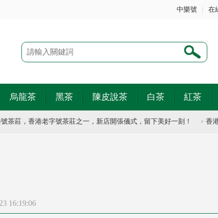
中樂號
|
在
烏龍茶
黑茶
陳皮說茶
白茶
紅茶
茶莊，香港老字號茶莊之一，新店開張儀式，留下美好一刻！
香港有
 16:19:06