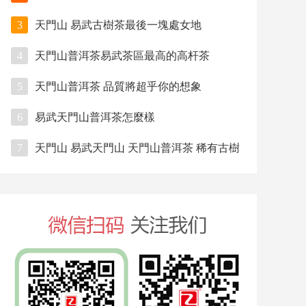
3
天門山 易武古樹茶最後一塊處女地
4
天門山普洱茶易武茶區最高的高杆茶
5
天門山普洱茶 品質將超乎你的想象
6
易武天門山普洱茶怎麼樣
7
天門山 易武天門山 天門山普洱茶 稀有古樹
茶