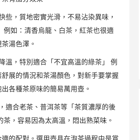
快些，質地密實光滑，不易沾染異味，
」
例如：清香烏龍、
白茶
，
紅茶
也很適
現茶湯色澤。
降溫，特別適合「不宜高溫的
綠茶
」
例
葉舒展的情況和茶湯顏色，對新手要掌握
泡出各種茶原味的簡易萬用壺。
，適合老茶、
普洱茶
等「茶質濃厚的後
的茶，容易因為太高溫，悶出熟菜味。
合適的配對。選用壺具在泡茶過程中是賞