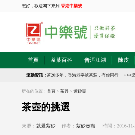
您好，歡迎閣下來到
香港中樂號
首頁
茶葉百科
普洱江湖
陳皮
茶莊，專注於古樹普洱茶20多年，香港老字號茶莊，有你同行
滾動資訊：
中樂號
所在的位置：
首頁
>
茶具
>
紫砂壺
茶壺的挑選
來源：
就愛紫砂
作者：
紫砂壺癲
時間：2016-11-23