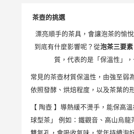
茶壺
的挑選
漂亮順手的茶具，會讓泡茶的愉
到底有什麼影響呢？從
泡茶三要素
質，代表的是「保溫性」，
常見的
茶壺
材質保溫性，由強至弱
依照發酵、烘焙程度，以及茶葉的
【
陶壺
】導熱緩不燙手，能保高溫
球型茶」
例如：
鐵觀音
、高山
烏龍
雙氣孔，會吸收氣味，常年持續泡