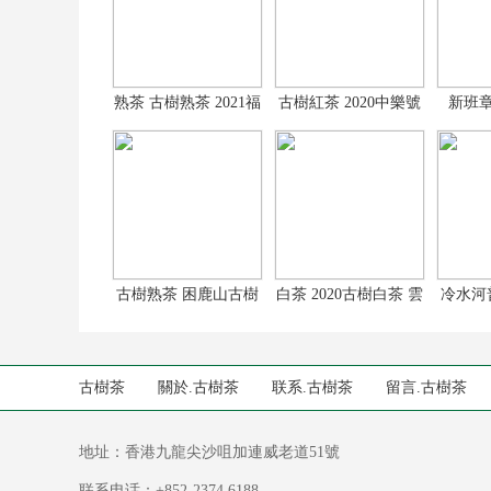
熟茶 古樹熟茶 2021福
古樹紅茶 2020中樂號
新班章
餅普洱茶 3
古樹紅茶龍珠
20
古樹熟茶 困鹿山古樹
白茶 2020古樹白茶 雲
冷水河普
熟茶 2019困
南古樹白茶
水
古樹茶
關於.古樹茶
联系.古樹茶
留言.古樹茶
地址：香港九龍尖沙咀加連威老道51號
联系电话：+852-2374 6188