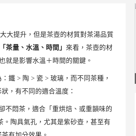
悅大大提升，但是
茶壺
的材質對茶湯品質
「茶量、水溫、時間」
來看，
茶壺
的材
也就是影響水溫＋時間的關鍵。
為：鐵
>
陶
>
瓷
>
玻璃，而不同茶種，
形狀，有不同的適合溫度：
卻不悶茶，適合「重烘焙、或重韻味的
茶
。陶具氣孔，尤其是
紫砂壺
，甚至有
好茶有加分效果。