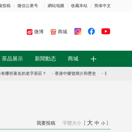
線投稿
|
微信公衆号
|
網站地圖
|
收藏本站
|
简体中文
微博
商城
+
茶品展示
新聞動态
商城
哪些著名的老字茶莊？
香港中樂號簡介和歷史
香港中樂號簡介和
大
我要投稿
字體大小【
中
】
小