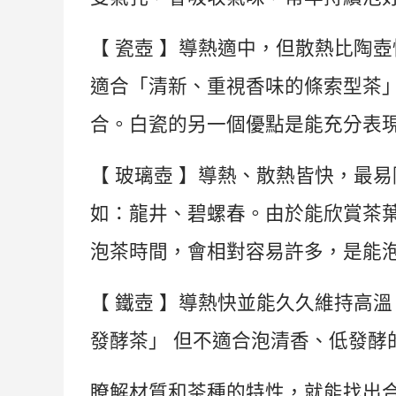
【
瓷壺
】導熱適中，但散熱比陶壺
適合「清新、重視香味的條索型茶
合。白瓷的另一個優點是能充分表
【
玻璃壺
】導熱、散熱皆快，最易
如：龍井、碧螺春。由於能欣賞茶
泡茶時間，會相對容易許多，是能
【
鐵壺
】導熱快並能久久維持高溫
發酵茶」
但不適合泡清香、低發酵
瞭解材質和茶種的特性，就能找出