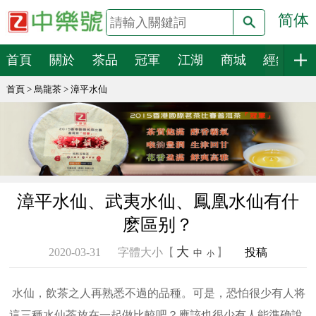
简体
搜索
首頁
關於
茶品
冠軍
江湖
商城
經銷
首頁
>
烏龍茶
>
漳平水仙
漳平水仙、武夷水仙、鳳凰水仙有什
麽區别？
大
2020-03-31
字體大小【
】
投稿
中
小
水仙，飲茶之人再熟悉不過的品種。可是，恐怕很少有人将
這三種水仙茶放在一起做比較吧？應該也很少有人能準确說