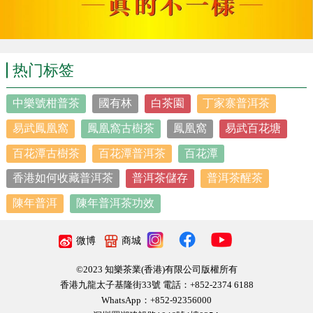
1984年，全國茶樹良種審定委員會認定了一批國家良種，福
建水仙和鳳凰水仙均被列爲國家良種，隻不過編号不同，福
建水仙編号爲“華茶9号（GSCT9）”，鳳凰水仙編号爲“華茶
热门标签
17号（GSCT17）”。
中樂號柑普茶
國有林
白茶園
丁家寨普洱茶
易武鳳凰窩
鳳凰窩古樹茶
鳳凰窩
易武百花塘
那麽這兩地的水仙真的有不同嗎？筆者翻閱權威資料，整理
了一張對比比較，供大家對比看看：
百花潭古樹茶
百花潭普洱茶
百花潭
香港如何收藏普洱茶
普洱茶儲存
普洱茶醒茶
漳平水仙
、武夷水仙、鳳凰水仙有什麽區别？
陳年普洱
陳年普洱茶功效
▲福建水仙與鳳凰水仙異同點對比
微博
商城
©2023 知樂茶業(香港)有限公司版權所有
如此看來，我們可能誤會很久了，福建水仙和鳳凰水仙雖然
香港九龍太子基隆街33號 電話：+852-2374 6188
WhatsApp：+852-92356000
都名爲“水仙”，還真是不太一樣。至此，關于水仙，我們可