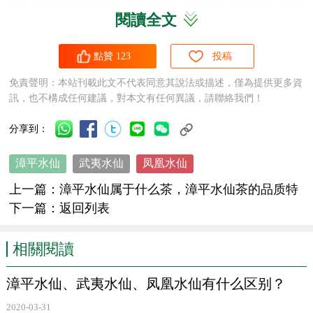
閱讀全文
是武夷岩茶的一個品種，它本身也是一個茶樹品種。在武夷
山地區，武夷水仙不僅可以做岩茶，還有人用來做紅茶哦！
點贊
123
投稿
漳平水仙
、武夷水仙、鳳凰水仙有什麽區别？
免責聲明：本站刊載此文不代表同意其說法或描述，僅為提供更多資
訊，也不構成任何建議，對本文有任何異議，請聯絡我們！
▲
漳平水仙
幹茶及茶湯
分享到：
漳平水仙
武夷水仙
凤凰水仙
漳平水仙
、武夷水仙、鳳凰水仙有什麽區别？
上一篇：
漳平水仙属于什么茶，漳平水仙茶的品质特
点
下一篇：
返回列表
漳平水仙
、武夷水仙、鳳凰水仙有什麽區别？
相關閱讀
▲武夷水仙（岩茶）
漳平水仙、武夷水仙、凤凰水仙有什么区别？
所以，當我們将“武夷水仙”當作是一種茶品時，一般指的是
2020-03-31