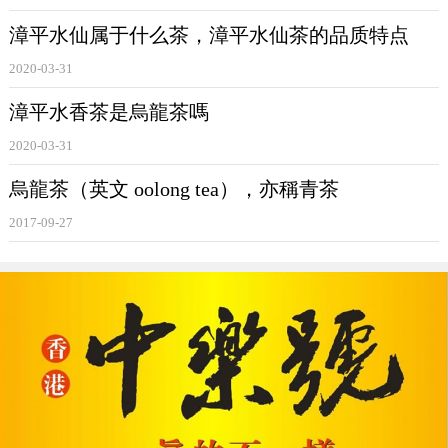
武夷岩茶，它屬于閩北烏龍，與
漳平水仙
的并列的。武夷水
漳平水仙属于什么茶，漳平水仙茶的品质特点
仙發酵度、焙火程度比
漳平水仙
更重，而
漳平水仙
的發酵度
2020-03-31
較輕，隻比
鐵觀音
略重一些。>>點擊了解
漳平水仙
漳平水香茶是烏龍茶嗎
當“武夷水仙”是一個樹種時，它是武夷岩茶水仙茶、
漳平水
2020-03-31
仙
的共同樹種。作爲樹種時，武夷水仙，也被稱作“福建水
烏龍茶（英文 oolong tea），亦稱青茶
仙”、“水吉水仙”。
2017-09-27
漳平水仙
、武夷水仙、鳳凰水仙有什麽區别？
▲武夷水仙（拍攝于武夷山景區内）
接下來說說鳳凰水仙，此水仙，與福建水仙是同一樹種嗎？
可能很多人都認爲是。嘿嘿，其實不是！