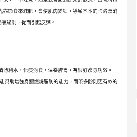
動光靠節食來減肥，會使肌肉變細，導緻基本的卡路裏消
路裏過剩，從而引起反彈。
清熱利水，化痰消食，溫養脾胃，有很好瘦身功效。一
能幫助增強身體燃燒脂肪的能力，而
茶多酚
則更有效的