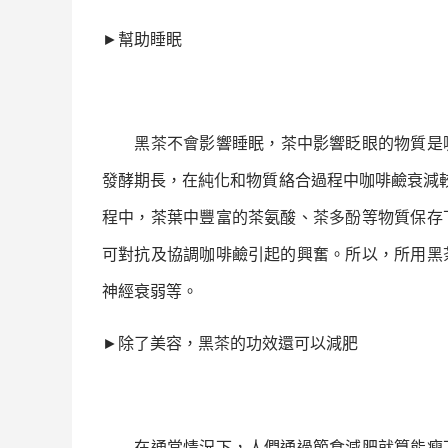
►
幫助睡眠
黑茶
不會影響睡眠，茶中影響眨眼的物質是
發酵期長，在純化和物質絡合過程中咖啡鹼衰減
程中，茶葉中豐富的茶氨酸、
茶多酚
等物質保存
可對抗及協調咖啡鹼引起的興奮。所以，所用
黑
神經衰弱等。
►
除了美容，
黑茶
的功效還可以減肥
在通常情況下，人們通過節食減肥就算能瘦下