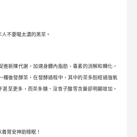
年人不要喝太濃的
黑茶
。
促進新陳代謝，加速身體內脂肪、毒素的消解和轉化，
一種後發酵茶，在發酵過程中，其中的
茶多酚
經過強氧
下甚至更多，而茶多糖、沒食子酸等含量卻明顯增加，
以養胃安神助睡眠！