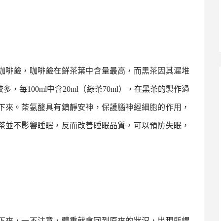
咖啡鹼，咖啡鹼在鮮茶葉中含量最高，而
黑茶
因其渥堆
較多，每
100ml
中含
20ml
（
綠茶
70ml
），在
黑茶
的製作過
下來。茶氨酸具有鎮靜安神，保護腦神經細胞的作用，
茶
並不影響睡眠，反而改善睡眠品質，可以預防失眠，
來，一不注意，體重就會回到原來的狀況，出現所謂