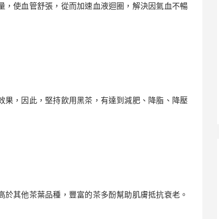
量，使血管舒張，從而加速血液迴圈，解決因氣血不暢
效果，因此，堅持飲用
黑茶
，有達到減肥、降脂、降壓
高於其他茶葉品種，豐富的
茶多酚
幫助肌膚抵抗衰老。