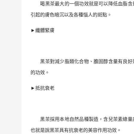
喝
黑茶
最大的一個功效就是可以降低血脂含
引起的膚色暗沉以及各種惱人的斑點。
►
纖體緊膚
黑茶
對減少脂類化合物、膽固醇含量有良好
的功效。
►
抵抗衰老
黑茶
採用本地自然品種製造，含兒茶素總量
也就是說
黑茶
具有抗衰老的美容作用功效。