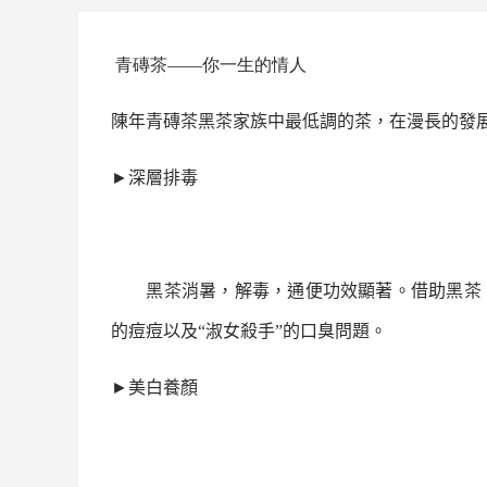
青磚茶
——你一生的情人
陳年
青磚茶
黑茶
家族中最低調的茶，在漫長的發
►
深層排毒
黑茶
消暑，解毒，通便功效顯著。借助
黑茶
的痘痘以及“淑女殺手”的口臭問題。
►
美白養顏