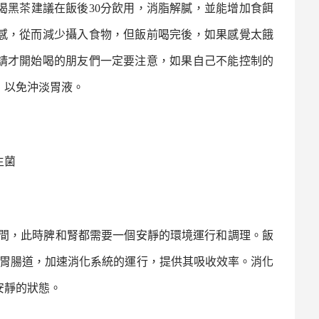
喝
黑茶
建議在飯後
30
分飲用，消脂解膩，並能增加食餌
感，從而減少攝入食物，但飯前喝完後，如果感覺太餓
請才開始喝的朋友們一定要注意，如果自己不能控制的
，以免沖淡胃液。
生菌
間，此時脾和腎都需要一個安靜的環境運行和調理。飯
胃腸道，加速消化系統的運行，提供其吸收效率。消化
安靜的狀態。