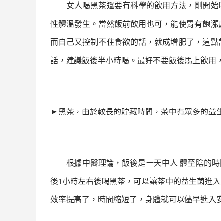
女人喝
黑茶
還要有科學的飲用方法，剛開始
性體溫發生。當然飯前飲用也可，能使胃有飽漲
而自己又控制不住食欲的話，就成增肥了，這點
話，建議飯後半小時喝。最好不要飯後馬上飲用
►
黑茶
，由於較長的貯藏時間，茶中有眾多的益
根據中醫理論，飯後是一天中人
體至陰的時
後
1
小時左右後喝
黑茶
，可以讓茶中的益生菌進入
效率提高了，時間縮短了，身體就可以儘早進入