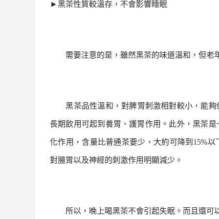
►
黑茶
性質較溫存，不會影響睡眠
需要注意的是，雖然
黑茶
的味道溫和，但老
黑茶
品性溫和，對脾胃刺激相對較小，能夠
長期飲用可起到養胃、護胃作用。此外，
黑茶
是
化作用，含量比普通茶要少，大約可降到
15%
以
對腸胃以及神經的刺激作用明顯減少。
所以，晚上喝
黑茶
不會引起失眠。而且還可