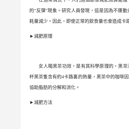
的“反彈”現象。研究人員發現，這是因為不運
耗量減少。因此，即使正常的飲食量也會造成卡
►
減肥原理
女人喝
黑茶
功效，是有其科學原理的，
黑茶
杯
黑茶
隻含有約
4
卡路裏的熱量，
黑茶
中的咖啡因
協助脂肪的分解和消化。
►
減肥方法