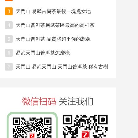
3
天門山 易武古樹茶最後一塊處女地
4
天門山普洱茶易武茶區最高的高杆茶
5
天門山普洱茶 品質將超乎你的想象
6
易武天門山普洱茶怎麼樣
7
天門山 易武天門山 天門山普洱茶 稀有古樹
茶