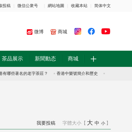
線投稿
|
微信公衆号
|
網站地圖
|
收藏本站
|
简体中文
微博
商城
+
茶品展示
新聞動态
商城
哪些著名的老字茶莊？
香港中樂號簡介和歷史
香港中樂號簡介和
大
我要投稿
字體大小【
中
】
小