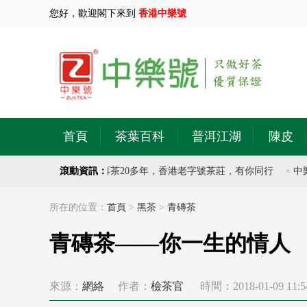
您好，歡迎閣下來到
香港中樂號
首頁
茶葉百科
普洱江湖
陳皮
茶莊，專注於古樹普洱茶20多年，香港老字號茶莊，有你同行
滾動資訊：
中樂號
所在的位置：
首頁
>
黑茶
>
青磚茶
青磚茶——你一生的情人
來源：
網絡
作者：
檢茶官
時間：2018-01-09 11:5