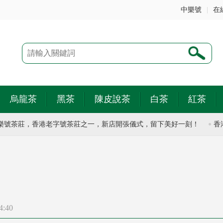
中樂號
|
在
烏龍茶
黑茶
陳皮說茶
白茶
紅茶
茶莊，香港老字號茶莊之一，新店開張儀式，留下美好一刻！
香港有
4:40